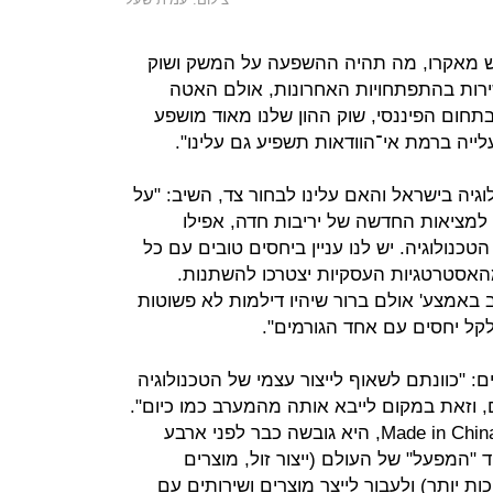
ש מאקרו, מה תהיה ההשפעה על המשק ושוק
שירות בהתפתחויות האחרונות, אולם האטה
תחום הפיננסי, שוק ההון שלנו מאוד מושפע
ייה ברמת אי־הוודאות תשפיע גם עלינו".
ה בישראל והאם עלינו לבחור צד, השיב: "על
למציאות החדשה של יריבות חדה, אפילו
טכנולוגיה. יש לנו עניין ביחסים טובים עם כל
האסטרטגיות העסקיות יצטרכו להשתנות.
באמצע' אולם ברור שיהיו דילמות לא פשוטות
ל יחסים עם אחד הגורמים".
: "כוונתם לשאוף לייצור עצמי של הטכנולוגיה
וזאת במקום לייבא אותה מהמערב כמו כיום".
התוכנית האסטרטגית נקראת Made in China 2025, היא גובשה כבר לפני ארבע
 "המפעל" של העולם (ייצור זול, מוצרים
ות יותר) ולעבור לייצר מוצרים ושירותים עם