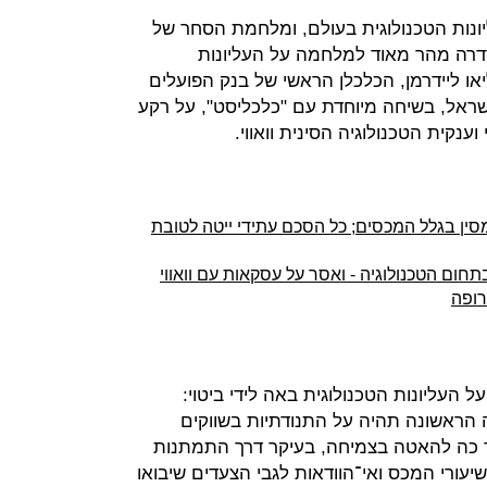
ונות הטכנולוגית בעולם, ומלחמת הסחר של
דרה מהר מאוד למלחמה על העליונות
יאו ליידרמן, הכלכלן הראשי של בנק הפועלים
אל, בשיחה מיוחדת עם "כלכליסט", על רקע
קית הטכנולוגיה הסינית וואווי.
סין בגלל המכסים; כל הסכם עתידי ייטה לטובת
חום הטכנולוגיה - ואסר על עסקאות עם וואווי
רופה
 העליונות הטכנולוגית באה לידי ביטוי:
ה הראשונה תהיה על התנודתיות בשווקים
 כה להאטה בצמיחה, בעיקר דרך התמתנות
עורי המכס ואי־הוודאות לגבי הצעדים שיבואו