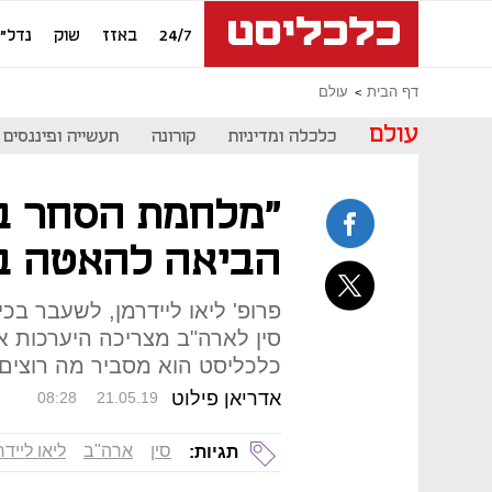
24/7
באזז
שוק
נדל"ן
דף הבית
עולם
עולם
כלכלה ומדיניות
קורונה
תעשייה ופיננסים
"מלחמת הסחר בי
הביאה להאטה ב
פרופ' ליאו ליידרמן, לשעבר בכ
סין לארה"ב מצריכה היערכות 
כלכליסט הוא מסביר מה רוצים
אדריאן פילוט
08:28
21.05.19
סין
ארה"ב
ליאו ליידר
תגיות: