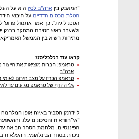
"המאבק בין
ארה"ב לסין
הוא על העלי
הטלת מכסים הדדיים
על היבוא הידר
הטכנולוגית". כך אמר אתמול פרופ' ל
ולשעבר ראש חטיבת המחקר בבנק ישר
מתיחות השיא בין הממשל האמריקאי וענ
קראו עוד בכלכליסט:
טראמפ: חברות מוציאות את הייצור מ
ארה"ב
טראמפ הכריז על מצב חירום לאומי בת
גלי ההדף של טראמפ מגיעים עד לאי
ליידרמן הסביר באיזה אופן המלחמה על
"אי־הוודאות והסיכונים עלו, וההשפע
הפיננסיים. מלחמת הסחר הביאה עד
ניכרת בסחר הבינלאומי. ההעלאות בשי