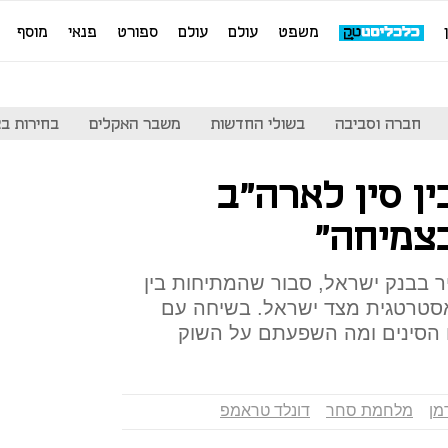
משפט
עולם
עולם
ספורט
פנאי
מוסף
חברה וסביבה
בשולי החדשות
משבר האקלים
בחירות בארה
ן סין לארה"ב
צמיחה"
יר בבנק ישראל, סבור שהמתיחות בין
אסטרטגית מצד ישראל. בשיחה עם
 הסינים ומה השפעתם על השוק
מן
מלחמת סחר
דונלד טראמפ