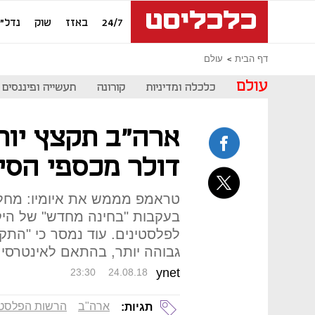
24/7
באזז
שוק
נדל"ן
דף הבית
עולם
עולם
כלכלה ומדיניות
קורונה
תעשייה ופיננסים
דולר מכספי הסי
טראמפ מממש את איומיו: מחלק
בעקבות "בחינה מחדש" של היקף
לפלסטינים. עוד נמסר כי "התקצ
גבוהה יותר, בהתאם לאינטרסי
ynet
23:30
24.08.18
ארה"ב
הרשות הפלסטי
תגיות: