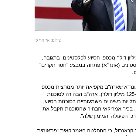
צילום: איי אף פי
לת השנה קיצצה ארה"ב כ-60 מיליון דולר מכספי הסיוע לפלסטינים. בתגובה,
סטינים (אונר"א) פתחה במבצע "חסר תקדים"
.
ונר"א שארה"ב מקפיאה יותר ממחצית מכספי
הסיוע שהסוכנות אמורה לקבל (65 מ-125 מיליון דולר). ארה"ב הבהירה לסוכנות
ויות בשינויים משמעותיים בסוכנות הסיוע,
 בכיר אמריקאי הבהיר שהסוכנות תקבל את
י הפעולה והמימון שלה".
יר קראנבול, כי ההחלטה האמריקאית "פתאומית