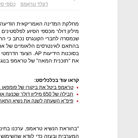
דונלד טראמפ
כספי סי
מיליון דולר מכספי הסיוע לפלסטיני
שנמסרה לחברי הקונגרס נכתב כי התקצ
בהתאם לאינטרסים הלאומיים של ארה
בסוכנות הידיעות AP.
את "תוכנית המאה" של טראמפ בנוגע
קראו עוד בכלכליסט:
טראמפ ביטל את ביקורו של פומפאו ב
חבילה של 650 מיליון דולר שכנעה את חמאס להפסקת אש ארוכה
פיפ"א השעתה לשנה את נשיא התאחדות
"בהוראת הנשיא טראמפ, ערכנו בחינ
המערבית ובעזה כדי לוודא שהשימוש