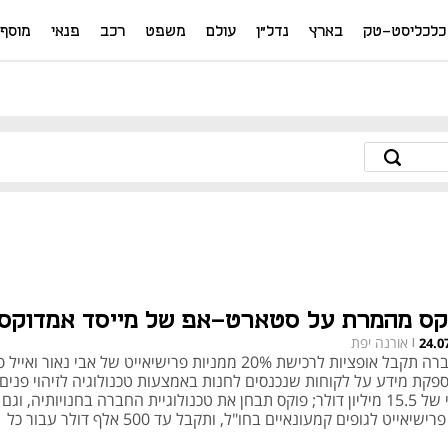
כלכליסט-טק
בארץ
נדל"ן
עולם
משפט
רכב
פנאי
מוסף
קס מהמרת על סטארט-אפ של מייסד אמדוקס
אורנה יפת
24.0
|
החברה תקבל אופציות לרכישת 20% ממניות פרישיאייט של אבי נאור ואי
פקת מידע על לקוחות שנכנסים לחנות באמצעות טכנולוגיה לזיהוי פנים,
שווי של 15.5 מיליון דולר; פוקס תבחן את טכנולוגיית החברה בחנויותיה, ו
את פרישיאייט לגופים קמעונאיים בחו"ל, ותקבל עד 500 אלף דולר עבור כל
שרות