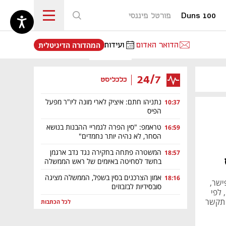
Duns 100
פורטל פיננסי
נפתח בכרטיסייה חדשה
הדואר האדום
ועידות
המהדורה הדיגיטלית
24/7
כלכליסט
נתניהו חתם: איציק לארי מונה ליו"ר מפעל
10:37
הפיס
טראמפ: "סין הפרה לגמריי ההבנות בנושא
16:59
הסחר, לא נהיה יותר נחמדים"
המשטרה פתחה בחקירה נגד נדב ארגמן
18:57
בחשד לסחיטה באיומים של ראש הממשלה
אמון הצרכנים בסין בשפל, הממשלה מציגה
18:16
יל פישר,
סובסידיות לבזבוזים
 לפי
גם תקשר
לכל הכתבות