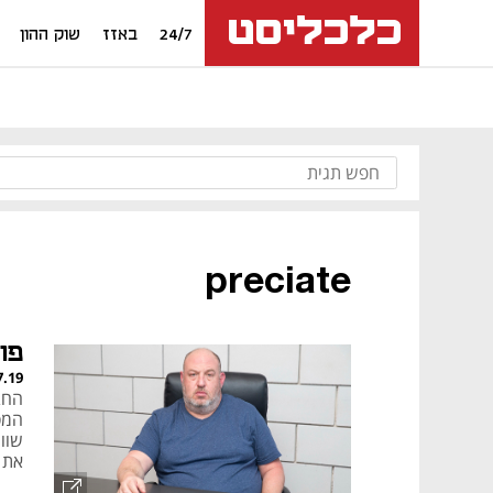
24/7
באזז
שוק ההון
preciate
פו
7.19
המס
התק