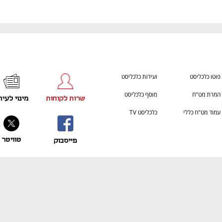
פוטו כלכליסט
ועידות כלכליסט
המרת מט"ח
מוסף כלכליסט
שרות לקוחות
מינוי לעית
עמוד מט"ח כללי
כלכליסט TV
טוויטר
פייסבוק