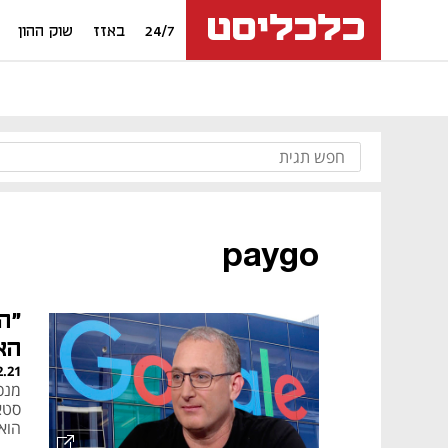
24/7
באזז
שוק ההון
paygo
"ה
הא
2.21
סטא
הוא 