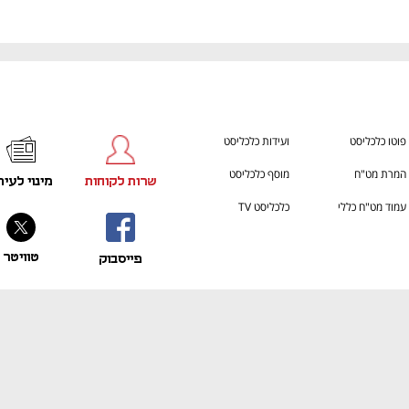
פוטו כלכליסט
ועידות כלכליסט
המרת מט"ח
מוסף כלכליסט
שרות לקוחות
מינוי לעית
עמוד מט"ח כללי
כלכליסט TV
טוויטר
פייסבוק