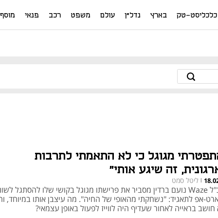
כלכליסט-טק
בארץ
נדל"ן
עולם
משפט
רכב
פנאי
מוסף
תפטרתי מגוגל כי לא התאמתי לתרבות
רגונית, זה שיגע אותי"
ליטל סמט
18.0
|
מנכ"ל Waze נועם ברדין מסביר את פרישתו מגוגל בקושי שלו להסתגל לשונ
רט-אפ לתאגיד: "נשחקתי מהאופי של החיה". מה עיצבן אותו במיוחד, ו
חושב בראייה לאחור שעדיף היה לווייז לפעול באופן עצמאי?