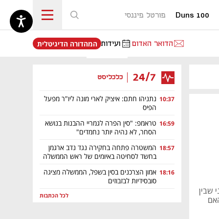
Duns 100
פורטל פיננסי
נפתח בכרטיסייה חדשה
הדואר האדום
ועידות
המהדורה הדיגיטלית
24/7
כלכליסט
נתניהו חתם: איציק לארי מונה ליו"ר מפעל
10:37
הפיס
טראמפ: "סין הפרה לגמריי ההבנות בנושא
16:59
הסחר, לא נהיה יותר נחמדים"
המשטרה פתחה בחקירה נגד נדב ארגמן
18:57
בחשד לסחיטה באיומים של ראש הממשלה
אמון הצרכנים בסין בשפל, הממשלה מציגה
18:16
סובסידיות לבזבוזים
י שבין
לכל הכתבות
האם