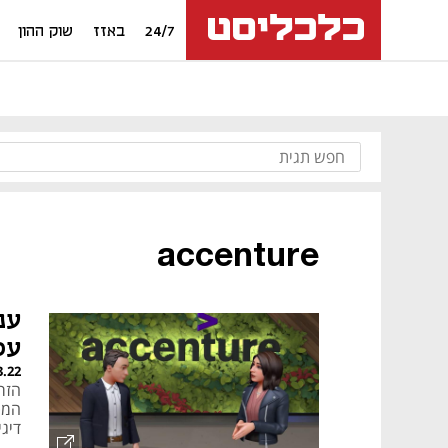
24/7
באזז
שוק ההון
accenture
מאמר קניות
ענ
עס
3.22
המט
דיגי