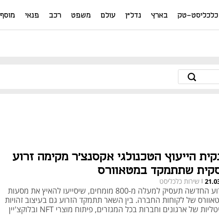
כלכליסט-טק
בארץ
נדל"ן
עולם
משפט
רכב
פנאי
מוסף
קית הייעוץ הטכנולגי אקסנצ'ר מקימה זרוע
קית שתתמקד במטאוורס
שירות כלכליסט
21.0
|
הזרוע החדשה תעסיק למעלה מ-800 מומחים, שיסייעו להאיץ את מסעות
אוורס של לקוחות החברה. בין השאר תתמקד הזרוע גם בעיצוב זהויות
טליות של ארגונים וחברות בכל המגזרים, פיתוח מוצרי NFT ובלוקצ'יין