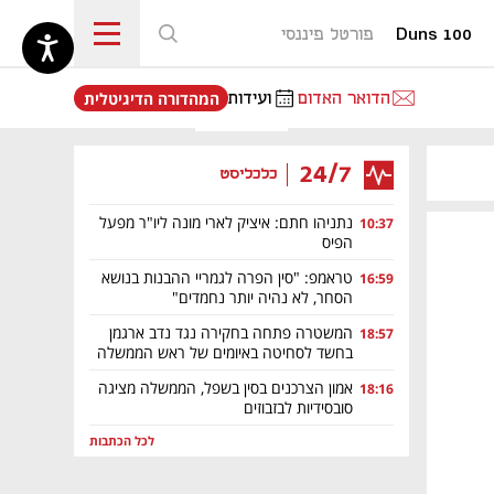
Duns 100
פורטל פיננסי
נפתח בכרטיסייה חדשה
הדואר האדום
ועידות
המהדורה הדיגיטלית
24/7
כלכליסט
מאמר קניות
נתניהו חתם: איציק לארי מונה ליו"ר מפעל
10:37
הפיס
טראמפ: "סין הפרה לגמריי ההבנות בנושא
16:59
הסחר, לא נהיה יותר נחמדים"
המשטרה פתחה בחקירה נגד נדב ארגמן
18:57
בחשד לסחיטה באיומים של ראש הממשלה
אמון הצרכנים בסין בשפל, הממשלה מציגה
18:16
סובסידיות לבזבוזים
לכל הכתבות