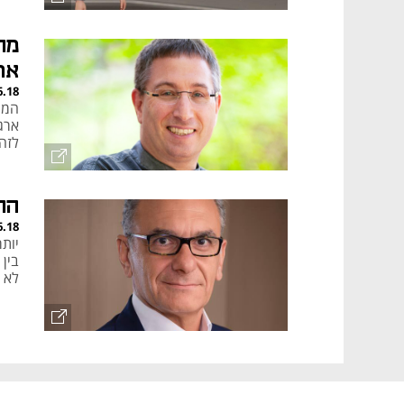
מח
אר
6.18
לזה
הח
6.18
יותר
בין 
לא 