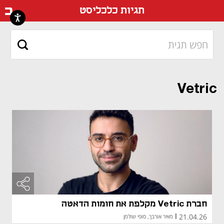
דף ה
תגיות כלכליסט
Vetric
חברת Vetric מקלפת את חומות הדאטה
21.04.26
|
מאיר אורבך, סופי שולמן