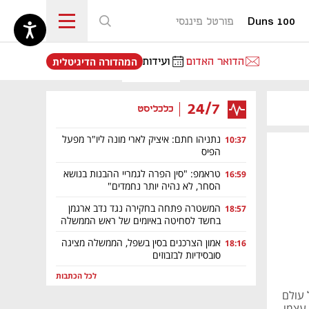
Duns 100
פורטל פיננסי
נפתח בכרטיסייה חדשה
הדואר האדום
ועידות
המהדורה הדיגיטלית
24/7
כלכליסט
נתניהו חתם: איציק לארי מונה ליו"ר מפעל
10:37
הפיס
טראמפ: "סין הפרה לגמריי ההבנות בנושא
16:59
הסחר, לא נהיה יותר נחמדים"
המשטרה פתחה בחקירה נגד נדב ארגמן
18:57
בחשד לסחיטה באיומים של ראש הממשלה
אמון הצרכנים בסין בשפל, הממשלה מציגה
18:16
סובסידיות לבזבוזים
לכל הכתבות
 עולם
מפ עצמו,