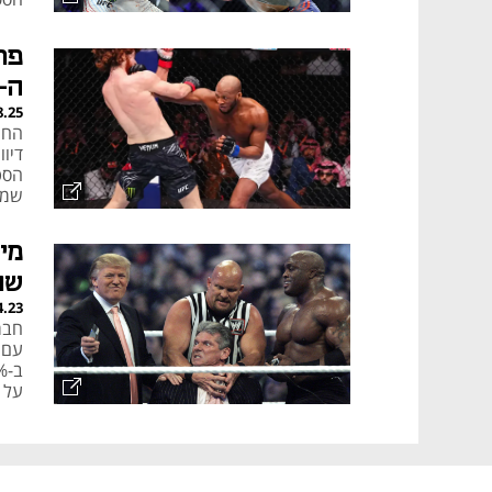
הוכי
ה-UFC באר
8.25
החו
שמג
שווי של
4.23
על 21.4 מיליארד דולר