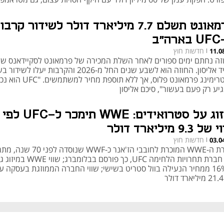
חה כי הגבול בין בידור להמונים לפוליטיקה מזמן נעלם
פרמאונט תשלם 7.7 מיליארד דולר לשידור קרב
ה"ב
חדשות חוץ
11.0
|
זה נחתם ימים ספורים לאחר השלת המכירה של פרמאונט לסקיידאנס של
דיוויד אליסון. החוזה הוא לשבע שנים החל מ-2026 והקרבות יעלו ל
הסטרימינג פרמאונט פלוס, אך ללא תוספת 
יע רק פעם בעשור", סיכם אליסון
מיזוג על סטרואידים: WWE תימכר ל-UFC לפי
 9.3 מיליארד דולר
חדשות חוץ
03.0
|
חברת ה-WWE המוכרת לחובבי הז'אנר כ-WWF שנוסדה 
עם חברת תחרויות הלחימה UFC, כך פורסם בבלומברג; 
ב-16% ממחיר הנעילה בוול סטריט בשישי; שווי החברה הממוזגת בעסקה ע