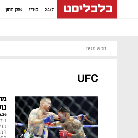
24/7
באזז
שוק ההון
UFC
מה
נו
6.26
במק
המת