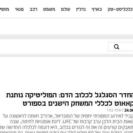
כלכליסט-טק
בארץ
נדל"ן
עולם
משפט
רכב
פנאי
מוסף
חדר הסגלגל לכלוב הדם: הפוליטיקה נותנת
קאאוט לכללי המשחק הישנים בספורט
איתי גודר
24.0
|
ביל לאירוע המסורתי יחסית של המונדיאל, ארה”ב חוותה לראשונה על
מדשאות הבית הלבן ערב קרבות של UFC. ליגת אומנויות לחימה, שבה
אבקים קורעים זה את זה לגזרים בכלוב, היא דוגמה לכלכלה החדשה של
הספורט. הפקת ענק של 60 מיליון דולר עם היקף חסויות עצום, גם מטרא