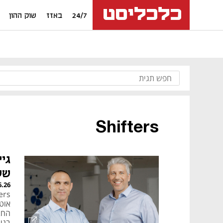
24/7
באזז
שוק ההון
Shifters
שש
6.26
אוטו
בני 