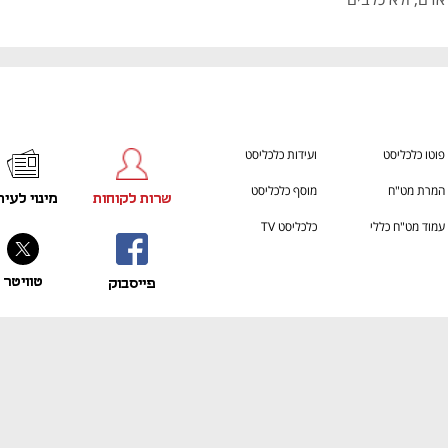
פוטו כלכליסט
ועידות כלכליסט
המרת מט"ח
מוסף כלכליסט
שרות לקוחות
מינוי לעית
עמוד מט"ח כללי
כלכליסט TV
טוויטר
פייסבוק