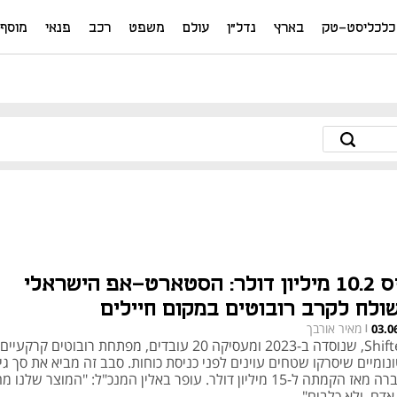
כלכליסט-טק
בארץ
נדל"ן
עולם
משפט
רכב
פנאי
מוסף
גייס 10.2 מיליון דולר: הסטארט-אפ הישראלי
ולח לקרב רובוטים במקום חיילים
מאיר אורבך
03.0
|
Shifters, שנוסדה ב-2023 ומעסיקה 20 עובדים, מפתחת רובוטים קרקעיים
נומיים שיסרקו שטחים עוינים לפני כניסת כוחות. סבב זה מביא את סך גיו
החברה מאז הקמתה ל-15 מיליון דולר. עופר באלין המנכ"ל: "המוצר שלנו 
אדם, ולא כלבים"