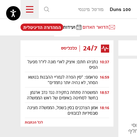
Duns 100
פורטל פיננסי
נפתח בכרטיסייה חדשה
הדואר האדום
ועידות
המהדורה הדיגיטלית
24/7
כלכליסט
נתניהו חתם: איציק לארי מונה ליו"ר מפעל
10:37
הפיס
טראמפ: "סין הפרה לגמריי ההבנות בנושא
16:59
הסחר, לא נהיה יותר נחמדים"
המשטרה פתחה בחקירה נגד נדב ארגמן
18:57
בחשד לסחיטה באיומים של ראש הממשלה
אמון הצרכנים בסין בשפל, הממשלה מציגה
18:16
סובסידיות לבזבוזים
לכל הכתבות
סי
מחליף