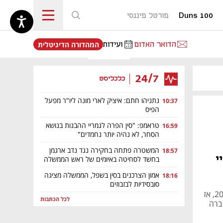
Duns 100
פורטל פיננסי
נפתח בכרטיסייה חדשה
הדואר האדום
ועידות
המהדורה הדיגיטלית
24/7
כלכליסט
נתניהו חתם: איציק לארי מונה ליו"ר מפעל
10:37
הפיס
טראמפ: "סין הפרה לגמריי ההבנות בנושא
16:59
הסחר, לא נהיה יותר נחמדים"
המשטרה פתחה בחקירה נגד נדב ארגמן
18:57
יי
בחשד לסחיטה באיומים של ראש הממשלה
אמון הצרכנים בסין בשפל, הממשלה מציגה
18:16
סובסידיות לבזבוזים
מדובר בפיטורים של כ-20% מהחברה. סבב הפיטורים הקודם היה בשנת 2024, אז
לכל הכתבות
 החברה