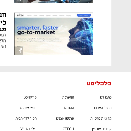
לי
3.23
לפי 
מלא
האז
כתבו לנו
המערכת
פודקאסט
המייל האדום
ההנהלה
תנאי שימוש
מדיניות פרטיות
פרסמו אצלנו
הפוך לדף הבית
קורסים אונליין
CTECH
דילים לחו"ל