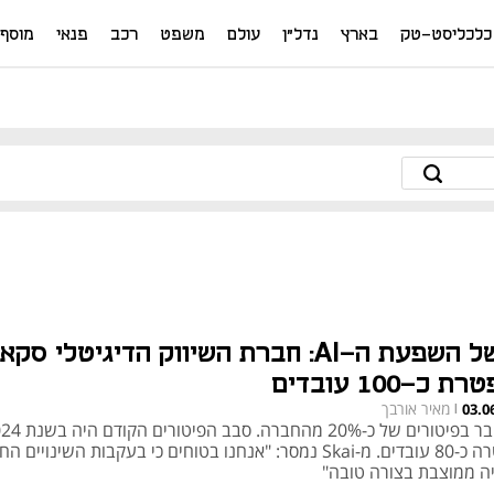
כלכליסט-טק
בארץ
נדל"ן
עולם
משפט
רכב
פנאי
מוסף
בשל השפעת ה-AI: חברת השיווק הדיגיטלי סקא
ת כ-100 עובדים
מאיר אורבך
03.0
|
פיטרה כ-80 עובדים. מ-Skai נמסר: "אנחנו בטוחים כי בעקבות השינויים
ה ממוצבת בצורה טובה"