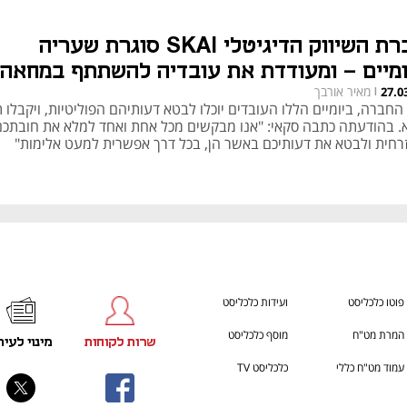
חברת השיווק הדיגיטלי SKAI סוגרת שעריה
ומיים - ומעודדת את עובדיה להשתתף במחאה
מאיר אורבך
27.0
|
החברה, ביומיים הללו העובדים יוכלו לבטא דעותיהם הפוליטיות, ויקבלו 
. בהודעתה כתבה סקאי: "אנו מבקשים מכל אחת ואחד למלא את חובתכם
רחית ולבטא את דעותיכם באשר הן, בכל דרך אפשרית למעט אלימות"
פוטו כלכליסט
ועידות כלכליסט
המרת מט"ח
מוסף כלכליסט
שרות לקוחות
מינוי לעית
עמוד מט"ח כללי
כלכליסט TV