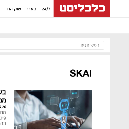
24/7
באזז
שוק ההון
SKAI
מפטר
6.26
תהי