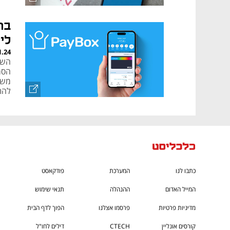
בת
לי
1.24
השי
הסמ
משת
להת
כתבו לנו
המערכת
פודקאסט
המייל האדום
ההנהלה
תנאי שימוש
מדיניות פרטיות
פרסמו אצלנו
הפוך לדף הבית
קורסים אונליין
CTECH
דילים לחו"ל