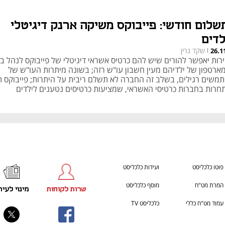
שלום חודשי: פייבוקס משיקה ארנק דיגיטלי
לדים
שקד גרין
26.1
|
רות יאפשר להורים שיש להם כרטיס אשראי דיגיטלי של פייבוקס לנהל ב
ארטפון של ילדיהם מעין חשבון עו"ש רזה; בשונה מיתרות העו"ש של
משים רגילים, בשלב זה החברה לא תשלם ריבית על היתרות; פייבוקס 
חרות בחברות כרטיסי האשראי, שמציעות כרטיסים נטענים לילדים
פוטו כלכליסט
ועידות כלכליסט
המרת מט"ח
מוסף כלכליסט
שרות לקוחות
מינוי לעית
עמוד מט"ח כללי
כלכליסט TV