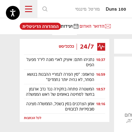
Duns 100
פורטל פיננסי
נפתח בכרטיסייה חדשה
הדואר האדום
ועידות
המהדורה הדיגיטלית
24/7
כלכליסט
נתניהו חתם: איציק לארי מונה ליו"ר מפעל
10:37
הפיס
טראמפ: "סין הפרה לגמריי ההבנות בנושא
16:59
הסחר, לא נהיה יותר נחמדים"
המשטרה פתחה בחקירה נגד נדב ארגמן
18:57
בחשד לסחיטה באיומים של ראש הממשלה
אמון הצרכנים בסין בשפל, הממשלה מציגה
18:16
סובסידיות לבזבוזים
לומר התשלום
לכל הכתבות
רה,