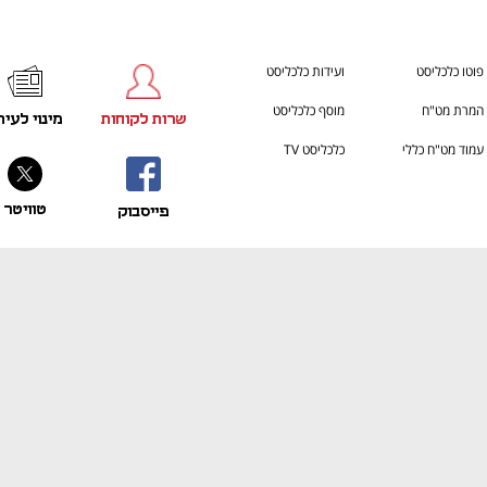
פוטו כלכליסט
ועידות כלכליסט
המרת מט"ח
מוסף כלכליסט
שרות לקוחות
מינוי לעית
עמוד מט"ח כללי
כלכליסט TV
טוויטר
פייסבוק