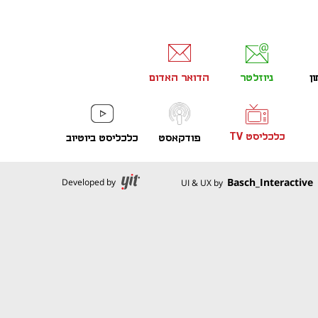
ון
ניוזלטר
הדואר האדום
כלכליסט TV
פודקאסט
כלכליסט ביוטיוב
נפתח בכרטיסייה חדשה
נפתח בכרטיסייה חדשה
Basch_Interactive
Developed by
UI & UX by