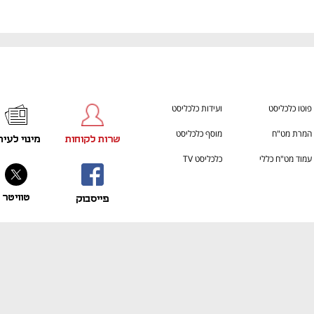
פוטו כלכליסט
ועידות כלכליסט
המרת מט"ח
מוסף כלכליסט
שרות לקוחות
מינוי לעית
עמוד מט"ח כללי
כלכליסט TV
טוויטר
פייסבוק