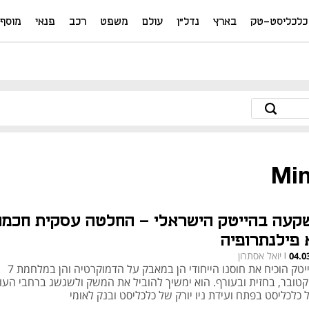
כלכליסט-טק
בארץ
נדל"ן
עולם
משפט
רכב
פנאי
מוסף
Min
קעה בהייטק הישראלי - החלטה עסקית חכמה
 פילנתרופיה
יואל אסתרון
04.0
|
ההייטק הוכיח את חוסנו הייחודי הן במאבק על הדמוקרטיה והן במלחמת 7
קטובר, בחזית ובעורף. הוא ימשיך להוביל את המשק ולשגשג ברחבי העו
 כלכליסט בפתח ועידת ניו יורק של כלכליסט ובנק לאומי