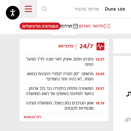
Duns 100
פורטל פיננסי
נפתח בכרטיסייה חדשה
הדואר האדום
ועידות
המהדורה הדיגיטלית
24/7
כלכליסט
נתניהו חתם: איציק לארי מונה ליו"ר מפעל
10:37
הפיס
טראמפ: "סין הפרה לגמריי ההבנות בנושא
16:59
הסחר, לא נהיה יותר נחמדים"
המשטרה פתחה בחקירה נגד נדב ארגמן
18:57
,
בחשד לסחיטה באיומים של ראש הממשלה
אמון הצרכנים בסין בשפל, הממשלה מציגה
18:16
סובסידיות לבזבוזים
לכל הכתבות
לם.