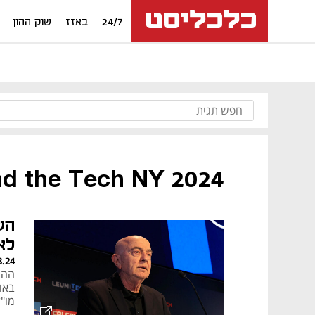
24/7
באזז
שוק ההון
d the Tech NY 2024
הש
לא
3.24
באו
מו"ל