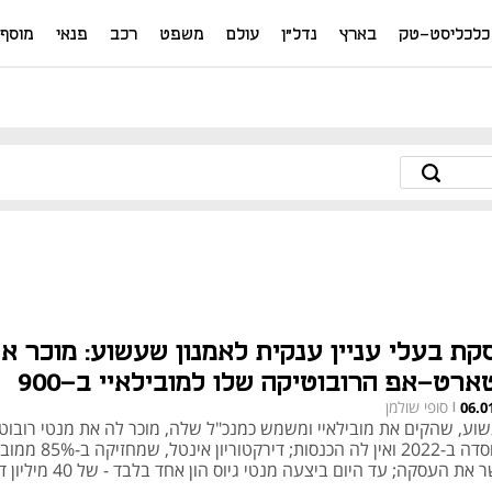
כלכליסט-טק
בארץ
נדל"ן
עולם
משפט
רכב
פנאי
מוסף
קת בעלי עניין ענקית לאמנון שעשוע: מוכר א
סטארט-אפ הרובוטיקה שלו למובילאיי ב-900
סופי שולמן
06.0
יון דולר
|
וע, שהקים את מובילאיי ומשמש כמנכ"ל שלה, מוכר לה את מנטי רובוט
שנוסדה ב-2022 ואין לה הכנסות; דירקטוריו
 את העסקה; עד היום ביצעה מנטי גיוס הון אחד בלבד - של 40 מיליון דולר