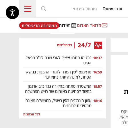
Duns 100
פורטל פיננסי
נפתח בכרטיסייה חדשה
הדואר האדום
ועידות
המהדורה הדיגיטלית
24/7
כלכליסט
נתניהו חתם: איציק לארי מונה ליו"ר מפעל
10:37
הפיס
טראמפ: "סין הפרה לגמריי ההבנות בנושא
16:59
הסחר, לא נהיה יותר נחמדים"
המשטרה פתחה בחקירה נגד נדב ארגמן
18:57
ת
בחשד לסחיטה באיומים של ראש הממשלה
אמון הצרכנים בסין בשפל, הממשלה מציגה
18:16
סובסידיות לבזבוזים
יקס
לכל הכתבות
ן אינטל, שמחזיקה ב-85% ממובילאיי,