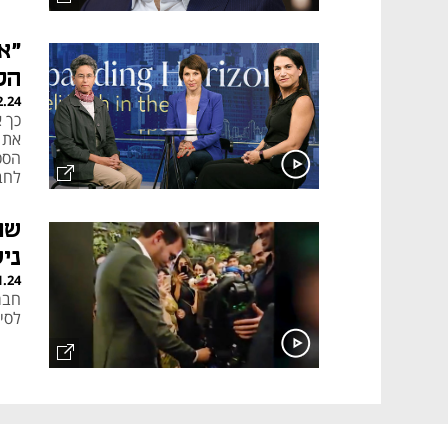
"א
הק
2.24
הסכ
לחב
גמי
ב־Valley National Bank
שו
ני
1.24
חבר
לסיי