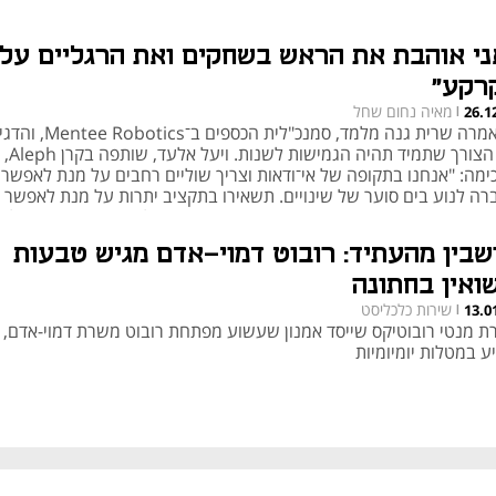
ני אוהבת את הראש בשחקים ואת הרגליים על
רקע"
מאיה נחום שחל
26.1
|
כך אמרה שרית גנה מלמד, סמנכ"לית הכספים ב־s
את הצורך שתמיד תהיה הגמישות לשנות. ויעל אלעד, שותפה בקרן Aleph,
ימה: "אנחנו בתקופה של אי־ודאות וצריך שוליים רחבים על מנת לאפשר
רה לנוע בים סוער של שינויים. תשאירו בתקציב יתרות על מנת לאפשר
שות". השתיים שוחחו עם אורי קאופמן־גפטר, מנהלת טק ובנקאות בינלאו
שבין מהעתיד: רובוט דמוי-אדם מגיש טבעות
שואין בחתונה
שירות כלכליסט
13.0
|
ת מנטי רובוטיקס שייסד אמנון שעשוע מפתחת רובוט משרת דמוי-אדם, ש
ע במטלות יומיומיות