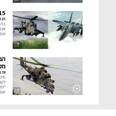
F15 נגד מסוק קרב: מ
2.21
בהי
אנכ
ועוצ
מל
8.19
מיכא
לשאת
"הק
שטס