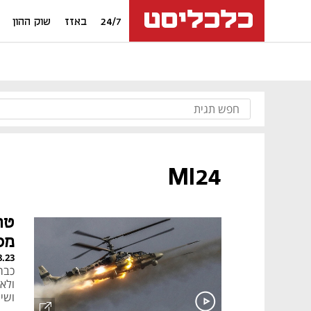
24/7
באזז
שוק ההון
MI24
טר
מס
8.23
כבר 
ולא 
ושינ