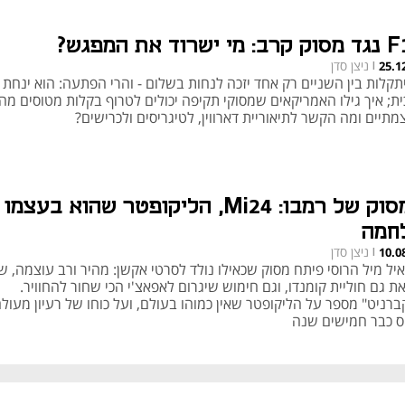
י ישרוד את המפגש?
ניצן סדן
25.1
|
תקלות בין השניים רק אחד יזכה לנחות בשלום - והרי הפתעה: הוא ינחת
ית; איך גילו האמריקאים שמסוקי תקיפה יכולים לטרוף בקלות מטוסים מה
מתיים ומה הקשר לתיאוריית דארווין, לטיגריסים ולכרישים?
המסוק של רמבו: Mi24, הליקופטר שהוא בעצמו
חמה
ניצן סדן
10.0
|
יל מיל הרוסי פיתח מסוק שכאילו נולד לסרטי אקשן: מהיר ורב עוצמה, שי
 גם חוליית קומנדו, וגם חימוש שיגרום לאפאצ'י הכי שחור להחוויר.
ברניט" מספר על הליקופטר שאין כמוהו בעולם, ועל כוחו של רעיון מעול
 כבר חמישים שנה