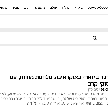
כלכליסט-טק
בארץ
נדל"ן
עולם
משפט
רכב
פנאי
מוסף
נד ביזארי באוקראינה: מלחמת מוחות, עם
וקי קרב
ניצן סדן
05.0
|
יותר משנה שהרוסים והאוקראינים מבצעים זה על זה ירי לא מדויק, לא יע
הגיוני במסוקי התקיפה שלהם; ירי שבניגוד לכל התחזיות יוצר מכה פסיכו
וי עצום בחזית, אף שאינו פוגע. איך זה עובד - ועל מי?