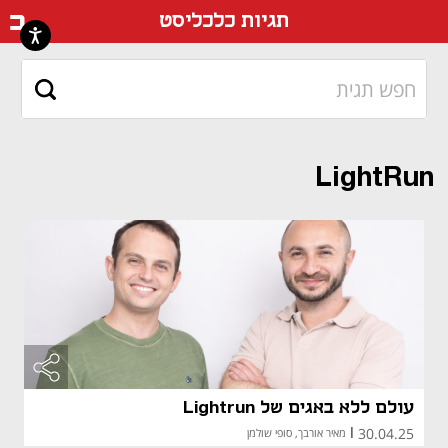
דף ה
תגיות כלכליסט
LightRun
עולם ללא באגים של Lightrun
30.04.25
|
מאיר אורבך, סופי שולמן