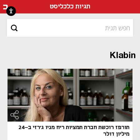
דף ה
תגיות כלכליסט
Klabin
תורפז רוכשת חברת תמציות ריח מניו ג'רזי ב-24
מיליון דולר