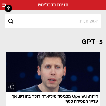
דף ה
תגיות כלכליסט
GPT-5
דיווח: OpenAI מכניסה מיליארד דולר בחודש, אך
עדיין מפסידה כסף