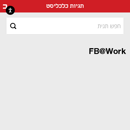
דף ה
תגיות כלכליסט
FB@Work