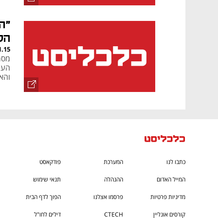
"ה
הל
1.15
מסמ
העת
והא
כתבו לנו
המערכת
פודקאסט
המייל האדום
ההנהלה
תנאי שימוש
מדיניות פרטיות
פרסמו אצלנו
הפוך לדף הבית
קורסים אונליין
CTECH
דילים לחו"ל