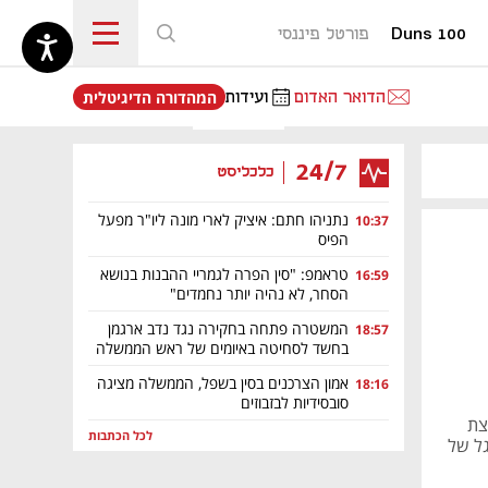
Duns 100
פורטל פיננסי
נפתח בכרטיסייה חדשה
הדואר האדום
ועידות
המהדורה הדיגיטלית
24/7
כלכליסט
נתניהו חתם: איציק לארי מונה ליו"ר מפעל
10:37
הפיס
טראמפ: "סין הפרה לגמריי ההבנות בנושא
16:59
הסחר, לא נהיה יותר נחמדים"
המשטרה פתחה בחקירה נגד נדב ארגמן
18:57
בחשד לסחיטה באיומים של ראש הממשלה
אמון הצרכנים בסין בשפל, הממשלה מציגה
18:16
סובסידיות לבזבוזים
צת
לכל הכתבות
גל של