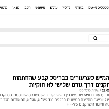
כלכליסט-טק
בארץ
נדל"ן
עולם
משפט
רכב
פנאי
מוסף
המ"ש לערעורים בבריסל קבע שהחתמות
קנים דרך גורם שלישי לא חוקיות
שירות כלכליסט
23.0
|
ה ערעור בנושא שהגישו בין השאר קרן דויאן ספורטס אינווסטמנטס וקבו
ינג יונייטד מהליגה המשנית בבלגיה נגד פיפ"א, אופ"א, התאחדות הכדור
ה ואיגוד השחקנים FIFPro