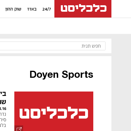
24/7
באזז
שוק ההון
Doyen Sports
בי
שח
3.16
נדח
סיר
בלגי