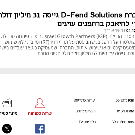
חברת D-Fend Solutions גייסה 31 מיליון דו
י להיאבק ברחפנים עוינים
מאיר אורבך
04.1
|
את הסבב הובילה Israel Growth Partners (IGP). דיפנד פיתחה טכנו
להשתלטות על רחפנים, שמבוססת על תדרי רדיו (RF) וסייבר, ללא שימוש
באמצעים קינטיים או שיבוש אותות. החברה, שמעסיקה כ-180 ע
גייסה עד היום 67 מיליון דולר כולל הגיוס הנוכחי
פוטו כלכליסט
ועידות כלכליסט
המרת מט"ח
מוסף כלכליסט
שרות לקוחות
מינוי לעית
עמוד מט"ח כללי
כלכליסט TV