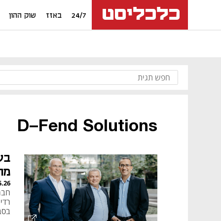
24/7
באזז
שוק ההון
D-Fend Solutions
בע
מח
5.26
רדי
בסבי