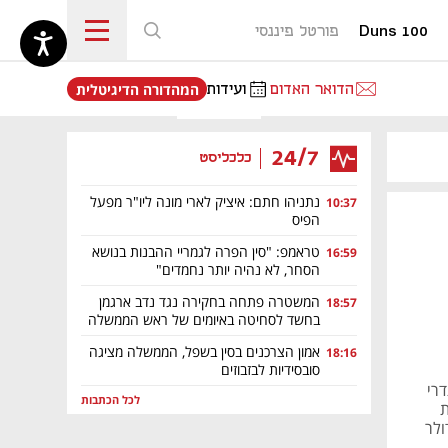
Duns 100
פורטל פיננסי
נפתח בכרטיסייה חדשה
הדואר האדום
ועידות
המהדורה הדיגיטלית
24/7
כלכליסט
נתניהו חתם: איציק לארי מונה ליו"ר מפעל
10:37
הפיס
טראמפ: "סין הפרה לגמריי ההבנות בנושא
16:59
הסחר, לא נהיה יותר נחמדים"
המשטרה פתחה בחקירה נגד נדב ארגמן
18:57
בחשד לסחיטה באיומים של ראש הממשלה
אמון הצרכנים בסין בשפל, הממשלה מציגה
18:16
סובסידיות לבזבוזים
תדרי
לכל הכתבות
ת