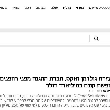
כלכליסט-טק
בארץ
נדל"ן
עולם
משפט
רכב
פנאי
מוסף
זרת גולדמן זאקס, חברת ההגנה מפני רחפנים
פשת קונה במיליארד דולר
גולן חזני
07.0
|
חברת D-Fend Solutions מרעננה פיתחה טכנולוגיה ניידת, מבוססת על 
ו וסייבר להגנה מפני רחפנים ולהשתלטות עליהם מבלי להפריע לתקשור
בה. לפני כשנתיים בלבד גייסה החברה כספים לפי שווי של 250 מיליון דולר