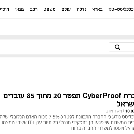
כלכליסט-טק
בארץ
נדל"ן
עולם
משפט
רכב
פנאי
מוסף
חברת CyberProof תפטר 20 מתוך 85 עובדים
שראל
מאיר אורבך
10.0
|
לכלכליסט נודע כי החברה מתכוונת לפטר כ-7.5% מכוח האדם הגלובלי ש
מרבית המשרות שייפגעו הן בתפקידי מנהלי תשתיות ענן ו-IT אשר יצומצמו
ראל ויוסטו למשרדי החברה בהודו