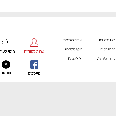
פוטו כלכליסט
ועידות כלכליסט
המרת מט"ח
מוסף כלכליסט
שרות לקוחות
מינוי לעית
עמוד מט"ח כללי
כלכליסט TV
טוויטר
פייסבוק