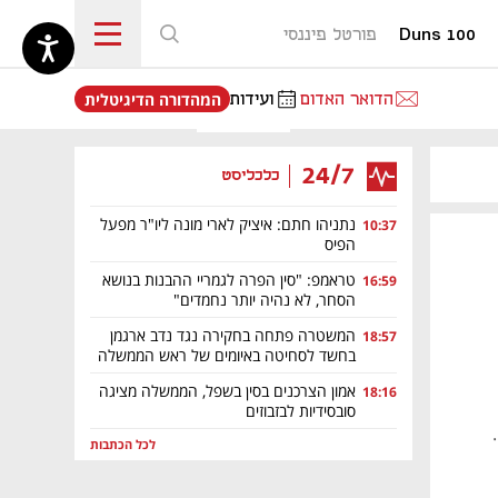
Duns 100
פורטל פיננסי
נפתח בכרטיסייה חדשה
הדואר האדום
ועידות
המהדורה הדיגיטלית
24/7
כלכליסט
נתניהו חתם: איציק לארי מונה ליו"ר מפעל
10:37
הפיס
טראמפ: "סין הפרה לגמריי ההבנות בנושא
16:59
הסחר, לא נהיה יותר נחמדים"
המשטרה פתחה בחקירה נגד נדב ארגמן
18:57
בחשד לסחיטה באיומים של ראש הממשלה
אמון הצרכנים בסין בשפל, הממשלה מציגה
18:16
סובסידיות לבזבוזים
לה.
לכל הכתבות