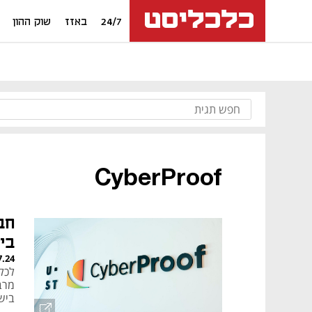
24/7
באזז
שוק ההון
CyberProof
בי
7.24
ביש