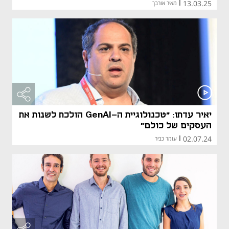
13.03.25
|
מאיר אורבך
יאיר עדתו: "טכנולוגיית ה-GenAI הולכת לשנות את
העסקים של כולם"
02.07.24
|
עומר כביר