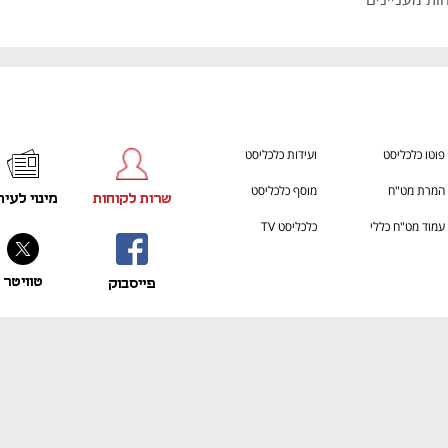
פוטו כלכליסט
ועידות כלכליסט
המרת מט"ח
מוסף כלכליסט
שרות לקוחות
מינוי לעית
עמוד מט"ח כללי
כלכליסט TV
טוויטר
פייסבוק