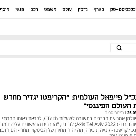
כלכליסט-טק
בארץ
נדל"ן
עולם
משפט
רכב
פנאי
מוסף
כ"ל פייפאל העולמית: "הקריפטו יגדיר מחדש
 העולם הפיננסי"
ג'יימס ספירו
25.0
|
דן שולמן אמר את הדברים בתשובה לשאלות CTech, לקראת נאומו המרכזי
שישודר בכנס Axis Tel Aviv 2022; לדבריו, "הדברים הראשונים עליהם 
ע לקריפטו - קנייה ומכירה, מה יהיה מחירו של הביטקוין מחר - הם הדבר
ות מעניינים"