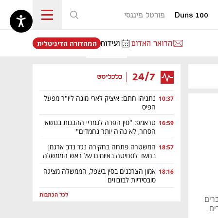
Duns 100
פורטל פיננסי
נפתח בכרטיסייה חדשה
הדואר האדום
ועידות
המהדורה הדיגיטלית
24/7
כלכליסט
נתניהו חתם: איציק לארי מונה ליו"ר מפעל
10:37
הפיס
טראמפ: "סין הפרה לגמריי ההבנות בנושא
16:59
הסחר, לא נהיה יותר נחמדים"
המשטרה פתחה בחקירה נגד נדב ארגמן
18:57
בחשד לסחיטה באיומים של ראש הממשלה
אמון הצרכנים בסין בשפל, הממשלה מציגה
18:16
סובסידיות לבזבוזים
לכל הכתבות
מדברים
ים