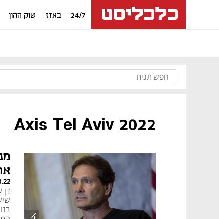
24/7
באזז
שוק ההון
Axis Tel Aviv 2022
מנ
את
3.22
בנוג
הפח