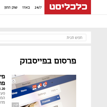
24/7
באזז
שוק ההון
פרסום בפייסבוק
פי
פר
1.20
פעי
מדו