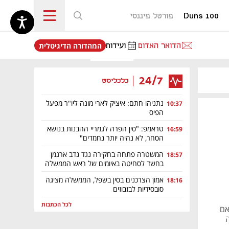
Duns 100
פורטל פיננסי
נפתח בכרטיסייה חדשה
הדואר האדום
ועידות
המהדורה הדיגיטלית
24/7
כלכליסט
נתניהו חתם: איציק לארי מונה ליו"ר מפעל
10:37
הפיס
טראמפ: "סין הפרה לגמריי ההבנות בנושא
16:59
הסחר, לא נהיה יותר נחמדים"
המשטרה פתחה בחקירה נגד נדב ארגמן
18:57
בחשד לסחיטה באיומים של ראש הממשלה
אמון הצרכנים בסין בשפל, הממשלה מציגה
18:16
סובסידיות לבזבוזים
לכל הכתבות
ור אם