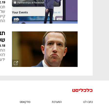
2.19
תכו
של 
קיי
החב
תב
שק
0.18
החב
להע
ידע
כתבו לנו
המערכת
פודקאסט