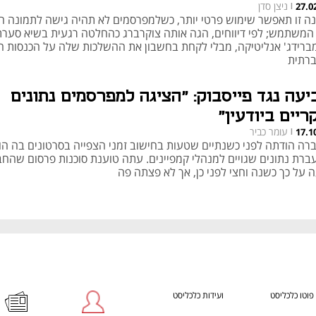
ניצן סדן
27.0
|
נה זו תאפשר שימוש פרטי יותר, כשלמפרסמים לא תהיה גישה לתמונה 
המשתמש; לפי דיווחים, הגה אותה צוקרברג כהחלטה רגעית בשיא סערת
מברידג' אנליטיקה, מבלי לקחת בחשבון את ההשלכות שלה על הכנסות 
רתית
יעה נגד פייסבוק: "הציגה למפרסמים נתונים
ריים ביודעין"
עומר כביר
17.1
|
רה הודתה לפני כשנתיים שטעות בחישוב זמני הצפייה בסרטונים בה הו
ברת נתונים שגויים למנהלי קמפיינים. עתה טוענת סוכנות פרסום שהח
ה על כך כשנה וחצי לפני כן, אך לא פצתה פה
פוטו כלכליסט
ועידות כלכליסט