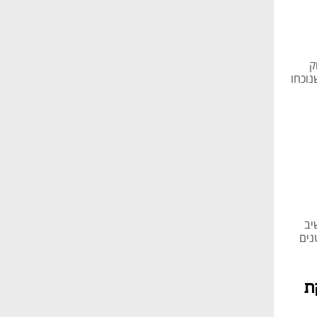
ק
וכחו
יב
נים
ת