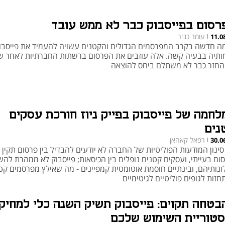
רסום בפייסבוק כבר לא ממש עובד
עומר כביר
11.0
|
ה חדשה בקרב המפרסמים הגדולים והקטנים עשויה להעמיד את פייסבו
מותיה בבעיה קשה. אלה עוזבים את הפרסום ברשתות החברתיות לאחר שנ
חזר כבר לא משתלם ביחס להוצאה
לחמה של פייסבוק בפייק ניוז חורכת עסקים
נים
רפאל קאהאן
30.0
|
סינון המודעות הפוליטיות של החברה לא יודעים להבדיל בין פרסום תקין
ום בעייתי, ועסקים קטנים נופלים בין הכיסאות; פייסבוק לא ממהרת להש
ונותיהם, ובינתיים חוסמת אוטומטית קמפיינים - מה שאילץ מפרסמים קט
זות לגופים פוליטיים לגיטימיים
בטחה תקוים: פייסבוק תשיק השנה כלי למחיק
סטוריית השימוש שלכם