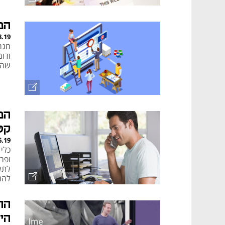
הפ
8.19
מגמ
ודו
שהה
המ
קט
6.19
כלי 
ופרס
לתל
להתח
הה
הי