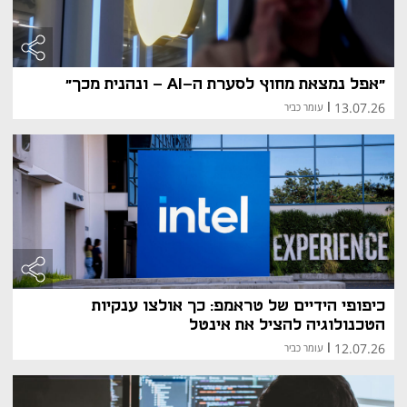
"אפל נמצאת מחוץ לסערת ה-AI - ונהנית מכך"
13.07.26
|
עומר כביר
כיפופי הידיים של טראמפ: כך אולצו ענקיות
הטכנולוגיה להציל את אינטל
12.07.26
|
עומר כביר