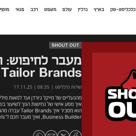
כלכליסט-טק
בארץ
נדל"ן
עולם
משפט
רכב
פנאי
מוסף
SHOUT OUT
מעבר לחיפוש: ה
Tailor Brands לצמיחה
שירות כלכליסט
|
08:35 | 17.11.25
מידה גדול, ועל למה התמדה חכמה מנצחת 