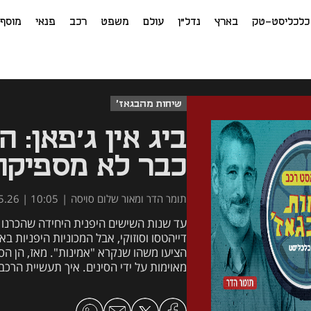
כלכליסט-טק
בארץ
נדל"ן
עולם
משפט
רכב
פנאי
מוסף
שיחות מהבגאז'
ביג אין ג'פאן: ה
כבר לא מספיקה 
תומר הדר ומאור שלום סויסה
|
10:05 | 08.05.26
משעממות, ולמה היפנים חייבים שלכל דגם