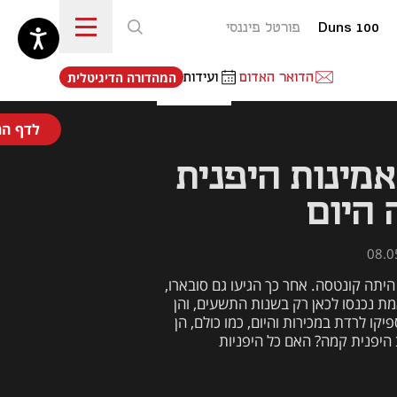
Duns 100
פורטל פיננסי
נפתח בכרטיסייה חדשה
הדואר האדום
ועידות
המהדורה הדיגיטלית
לדף הר
אמינות היפנית
היום
עד שנות השישים היפנית היחידה שהכרנו היתה קונטסה. אחר כך הגיעו גם סובארו, 
דייהטסו וסוזוקי, אבל המכוניות היפניות באמת נכנסו לכאן רק בשנות התשעים, והן 
הציעו משהו שנקרא "אמינות". מאז, הן הספיקו לרדת במכירות והיום, כמו כולם, הן 
מאוימות על ידי הסינים. איך תעשיית הרכב היפנית קמה? האם כל היפניות 
 תהיה גם גרסה משוגעת? 