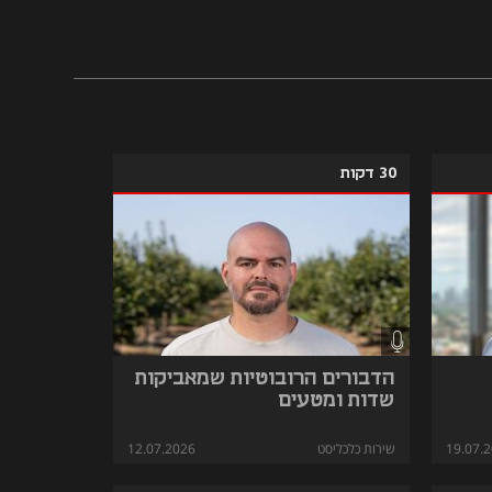
עובדים, ויותר ממאה אלף לקוחות בלמעלה ממאה מדינות. הם התרחבו הרבה מעבר 
לעולם התשלומים במכונות, וכיום עובדים עם הבנקים הגדולים בעולם, עם חברות 
בתחום הרכב והטעינה החשמלית, ועם ענקיות ריטייל מוכרות. הם רכשו עשרות 
חברות, ונסחרים במסחר דואלי בנאסד״ק ובבורסה בתל אביב. שיחה על חברת 
בוטסטראפ ששווה היום מעל מיליארד וחצי דולר, ואיך יאיר כמנכ"ל החברה מכוון ליעד 
30 דקות
הדבורים הרובוטיות שמאביקות
שדות ומטעים
19.07.
שירות כלכליסט
12.07.2026