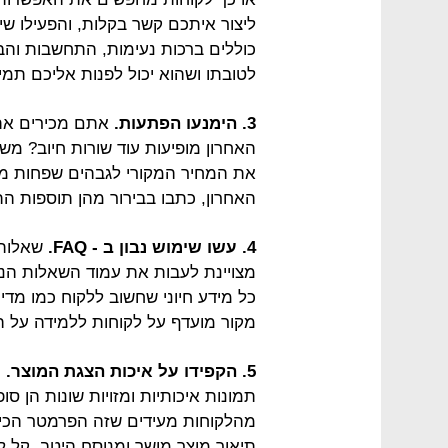
ליצור איתכם קשר בקלות, והפעילו שי
כוללים ברכות נעימות, התחשבות והב
לטובתו ושהוא יכול לפנות אליכם תמי
3. הימנעו הפתעות.
אתם מכירים את 
האחרון מופיעות עוד שורות חיוב? משל
את המחיר המקורי לגבהים שפחות מש
האחרון, כתבו בבירור מהן תוספות ה
4. עשו שימוש נבון ב - FAQ.
שאלות 
מצויינת לעבות את עמוד השאלות הנפ
כל מידע חיוני שחשוב ללקוח כמו מדיני
מקור מועדף על לקוחות ללמידה על ה
5. הקפידו על איכות הצגת המוצר.
ו
מהלקוחות מעידים שזה הפרמטר הכי ח
תיאור מוצר מושך ומנוסח היטב, קל ל