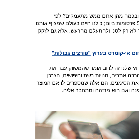
 ובכמה מהן אתם ממש מתעמקים? לפי
הערכות, אדם ממוצע נחשף לכ-5,000 פרסומות ביום; כולנו חיים בעולם שמציף אותנו
ד לא רק לסנן ולהתעלם מהרעש, אלא גם לזקק
ום אי-קומרס בערוץ
"פורצים גבולות"
י שלנו זה לרוב אומר שהמשווק עבר את
רבה אתרים, חנויות רשת וחיפושים, הצרכן
את הסימנים. הם אלה שמספרים לו אם המוצר
ינה ואם הוא מזדהה ומתחבר אליה.