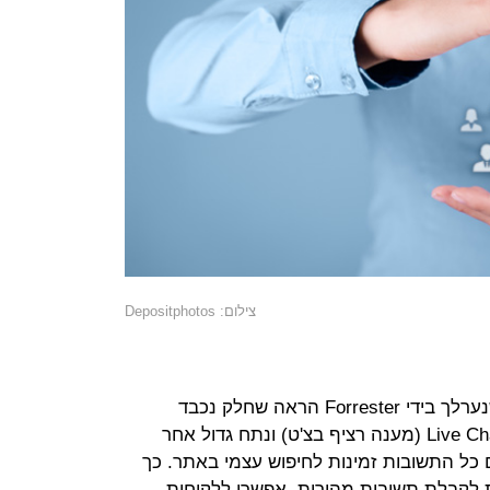
צילום: Depositphotos
מחקר שנערלך בידי Forrester הראה שחלק נכבד
(65%) מהקהל חוזר לאתרים בעלי Live Chat (מענה רציף בצ'ט) ונתח גדול אחר
בהם כל התשובות זמינות לחיפוש עצמי באתר. כך
לקבלת תשובות מהירות. אפשרו ללקוחות