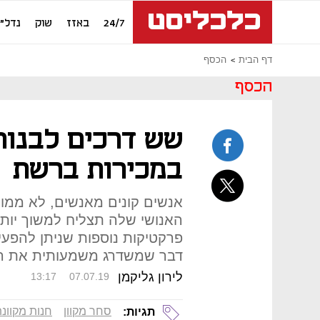
24/7
באזז
שוק
נדל"ן
דף הבית
הכסף
הכסף
שש דרכים לבנות
במכירות ברשת
אנשים קונים מאנשים, לא ממו
האנושי שלה תצליח למשוך יותר
פרקטיקות נוספות שניתן להפעיל
דבר שמשדרג משמעותית את 
לירון גליקמן
13:17
07.07.19
סחר מקוון
חנות מקוונ
תגיות: