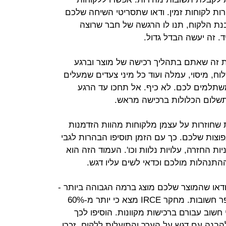
רות לקוחות זמין. ודאו שתסריטי השיחה שלכם
נת הלקוח, תנו לו הרגשה של חבר שרוצה
ד. זה יעשה הבדל גדול.
זה שאתם בתהליך רכישה של מוצר וברגע
וח, מיסוי, עמלה ועוד כל מיני צעדים שמעלים
תלמים לכם. לא כיף. אל תחכו עד הרגע
תשלום הכלולות ברכישה מראש.
שחוזרות על עצמן מלקוחות מהוות הזדמנות
וצות שלכם. כך עם הזמן תוסיפו הבהרות לגבי
ות החזרה, עלויות נלוות וכו'. העמוד הזה הוא
התנהלות מולכם וכדאי לשים עליו דגש.
דאו שהמוצר שלכם מוצג ברמה הגבוהה ביותר -
תמונות איכותיות ומזויות שונות הן סופר חשובות. מחקר IRCE מצא כי יותר מ-60%
שוב עבורם ברכישות מקוונות. הוסיפו לכך
הבנה עם דגש על הערך והתועלות ללקוח. זכרו,