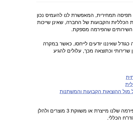
ABC- Activity Base - היא תפיסה תמחירית, המאפשרת לנו להעמיס נכון
 הכלליות והקבועות של החברה, שאינן שייכות
ו השירותים שהפירמה מספקת.
גודל שאיננו יודעים לייחסו, כאשר במקרה
שרירותי וכתוצאה מכך, עלולים להגיע
ית
לית
 מול ההוצאות הקבועות והמשתנות
נמחיש את הנושא בדוגמא הבאה: הפירמה שלנו מייצרת או משווקת 3 מוצרים ולהלן
דו"ח הכללי.