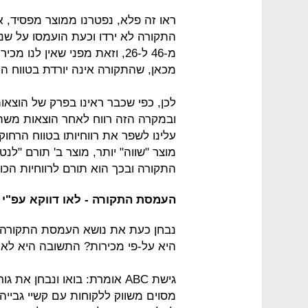
ראו זה פלא, נפטרנו ממוצר מפסיד, א
התקורה לא ירדו וכעת הועמסו על שני 
מ-46 ל-26, וזאת מפני שאין ל
מכאן, שהתקורה אינה יורדת בטווח הק
לכן, כפי שכבר ראינו בפרק של הוצאות
ובמקרה הזה רווח לאחר הוצאות משתנ
עלינו לשפר את רווחיותו בטווח הרחוק,
מוצר "שווה" יותר, מוצר ב' תורם "לנ
התקורה ובכך הוא תורם לרווחיות הכו
העמסת התקורה - לאו דווקא עפ"י 
נבחן כעת את נושא העמסת התקורה.
היא על-פי מכירות? התשובה היא לא.
גישת ABC אומרת: בואו ונבחן א
מסוים משווק ללקוחות עם קשיי גבייה