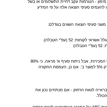
מימון - הנגרמות עקב דחיית התשלומים או בשל
ו להעמיס סעיפי הוצאה אלה על פי המידע
משני סעיפי הוצאה השווים בגודלם:
י לקוחות: 52 (עפ"י הטבלה)
לה)
את סעיף ב' נמשיך להעמיס על בסיס המכירות, אבל ניתוח סעיף א' מראה, כי 80%
ממנו שייך למוצר ג', 15% למוצר א' ורק 5% למוצר ב'. אם כן, העמסת התקורה
בראייה לטווח הרחוק - אם מנתחים נכון את
כולל.