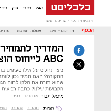
24/7
באזז
שוק
נדל"ן
דף הבית
הכסף
מדריכים - מימון
הכסף
מדריכים - מימון
שאלות ותשובות
מדריכי
המדריך לתמחיר 
ABC לייחוס הוצאות תקורה
כיצד נחליט על אילו סעיפים בד
התקורה? האם תמיד נכון לוותר 
שהוא תורם את חלקו לרווח הגו
הקבועות שלנו? כתבה רביעית 
מיכאל תבור
19:09
12.01.09
תמחיר
המחרה
הוצא
תגיות: