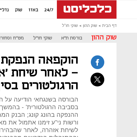
24/7
באזז
שוק
נדל"ן
דף הבית
שוק ההון
שוקי חו"ל
שוק ההון
בורסת ת"א
שוקי חו"ל
מט"ח וסחורו
הוקפאה הנפקת ה
- לאחר שיחת 'א
הרגולטורים בסין
הבורסה בשנגחאי הודיעה על הש
בסביבה הרגולטורית' - בהמשך
ההנפקה בהונג קונג; הבנק המרכ
ורשות ני"ע זימנו אתמול את מא 
לשיחת אזהרה, לאחר שהבהירו 