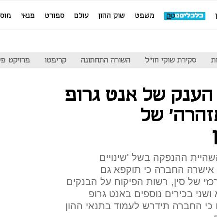
משפט
שוק ההון
עולם
ספורט
פנאי
מוס
ת
סקירת שוקי חו"ל
השורה התחתונה
קריפטו
פרויקט פע
ענק של אנט גרופ
זהרה' של
היית ההנפקה בשל 'שינויים
 אישרה החברה כי תוקפא גם
זי של סין, רשות הפיקוח על הבנקים
ושני בכירים נוספים באנט גרופ
כי החברה תידרש לעמוד בתנאי ההון