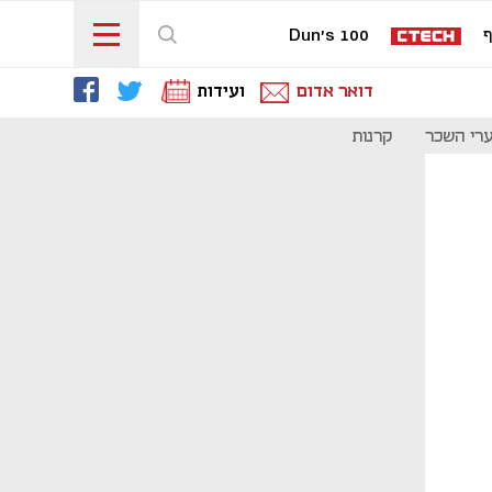
ף
Dun's 100
דואר אדום
ועידות
רי השכר
קרנות