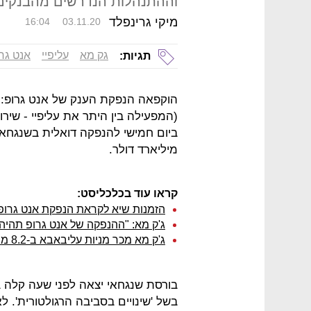
וההתנהלות הנדרשים מהבנקים
מיקי גרינפלד
16:04
03.11.20
גק מא
עליפיי
אנט גר
תגיות:
הוקפאה הנפקת הענק של אנט גרופ: 
(המפעילה בין היתר את עליפיי - שי
מיליארד דולר.
קראו עוד בכלכליסט:
הזמנות שיא לקראת הנפקת אנט גרופ:
ג'ק מא: "ההנפקה של אנט גרופ תהיה
ג'ק מא מכר מניות עליבאבא ב-8.2 מיליארד דולר
בורסת שנגחאי יצאה לפני שעה קלה 
בשל 'שינויים בסביבה הרגולטורית'. 