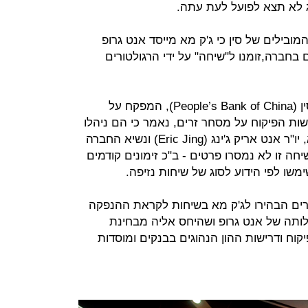
ג לא תצא לפועל לעת עתה.
מובילים של סין כי ג'ק מא מייסד אנט גרופ
 בחברה,זומנו ל"שיחה" על ידי הרגולטורים
בהודעה שיצאה מהבנק המרכזי של סין (People’s Bank of China), המפקח על
רשות הפיקוח על מסחר זרים, נאמר כי הם ניהלו
"ראיון מטעם הרגולטורים" עם ג'ק מא, יו"ר אנט אריק ג'ינג (Eric Jing) ונשיא החברה
Hu Xiaomin). גם על שיחה זו לא נמסרו פרטים - ב"כ זימונים קודמים
ימשו לפי הידוע לסוג של שיחות נזיפה.
רים הבהירו לג'ק מא בשיחות לקראת ההנפקה
ילותה של אנט גרופ ושהיחס אליה מבחינת
יקוח ודרישות ההון הנהוגים בבנקים ומוסדות