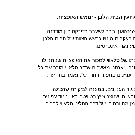
ועץ הבית הלבן - יממש האופציות
בתוך כך, ד"ר מונסף סלאווי (Moncef Slaoui), חבר לשעבר בדירקטוריון מודרנה,
 בעקבות מינויו כראש הצוות של הבית הלבן
ע ניגוד אינטרסים.
ו של סלאווי למכור את האופציות שניתנו לו
. "אנחנו מאשרים שד"ר סלאווי מוכר את כל
וד עניינים בתפקידו החדש", נאמר בהודעה.
גוד העניינים. במענה לביקורת שהציגה
תי שנוצר צייץ בטוויטר: "אין ניגוד עניינים
מן מה ובסופו של דבר החליט סלאווי להכיר