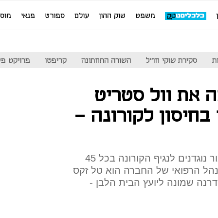
משפט
שוק ההון
עולם
ספורט
פנאי
מוס
ת
סקירת שוקי חו"ל
השורה התחתונה
קריפטו
פרויקט פע
את וול סטריט
 בחיסון לקורונה -
התרופה של מודרנה גרמה לייצור נוגדנים לנגיף הקורונה בכל 45
הל הרפואי של החברה הוא טל זקס
רנה שמונה ליועץ הבית הלבן -