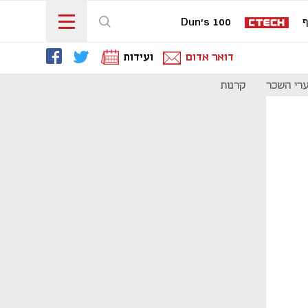
ף
Dun's 100
דואר אדום
ועידות
רי השכר
קרנות