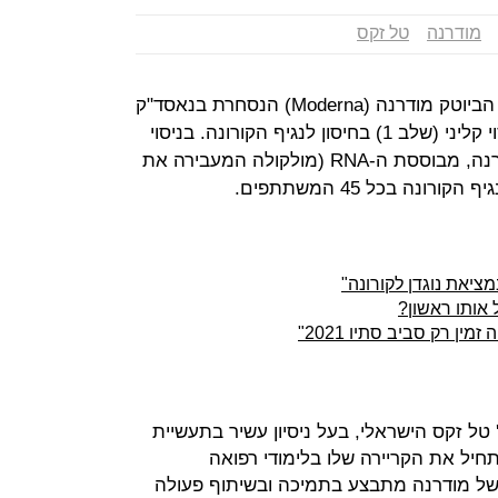
מודרנה
טל זקס
תקווה גדולה עם קשר ישראלי: חברת הביוטק מודרנה (Moderna) הנסחרת בנאסד"ק
דיווחה על הצלחה בשלב מוקדם בניסוי קליני (שלב 1) בחיסון לנגיף הקורונה. בניסוי
שנערך ב-45 חולים. התרופה של מודרנה, מבוססת ה-RNA (מולקולה המעבירה את
ונה בכל 45 המשתתפים.
יאת נוגדן לקורונה"
ל אותו ראשון?
זמין רק סביב סתיו 2021"
טל זקס הישראלי, בעל ניסיון עשיר בתעשיית
חיל את הקריירה שלו בלימודי רפואה
וי של מודרנה מתבצע בתמיכה ובשיתוף פעולה