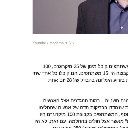
צילום: Youtube / Moderna
במסגרת הניסוי הנוכחי, כל אחד מהמשתתפים קיבל מינון של 25 מיקרוגרם, 100
מיקרוגרם או 250 מיקרוגרם, כשבכל קבוצה היו 15 משתתפים. הם קיבלו כל אחד שתי
מנות של החיסון הפוטנציאלי בהזרקות בזרוע העליונה בהבדל של 28 יום אחת
לת המנה השנייה – רמות הנוגדנים אצל האנשים
ו הרמות שנמדדו בבדיקות הדם של אנשים שהחלימו
מהמחלה, כך לפי הודעת החברה. בנוסף, המשתתפים בקבוצת 100 מיקרוגרם היו
" מאשר אצל חולים בהחלמה. עם זאת, לא היו