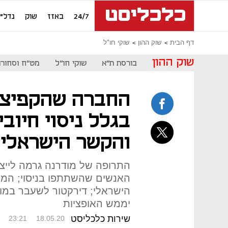
24/7
באזז
שוק
נדל"ן
דף הבית
שוק ההון
שוקי חו"ל
שוק ההון
בורסת ת"א
שוקי חו"ל
מט"ח וסחורו
החברה שהקפיצה 
בגלל ניסוי חיובי
והקשר הישראלי
האנשים שהשתתפו בניסוי; המנ
הישראלי; דירקטור לשעבר במוד
יממש האופציות
שירות כלכליסט
23:21
18.05.20