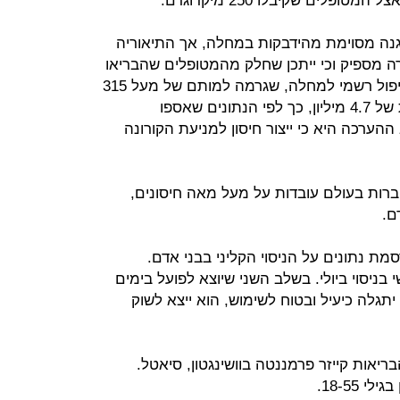
ופלים שקיבלו 250 מיקרוגרם.
גנה מסוימת מהידבקות במחלה, אך התיאוריה
קרה מספיק וכי ייתכן שחלק מהמטופלים שהבריאו
נדבקו שוב בנגיף. בשלב זה עוד אין טיפול רשמי למחלה, שגרמה למותם של מעל 315
אלף אנשים ברחבי העולם ולהידבקות של 4.7 מיליון, כך לפי הנתונים שאספו
ההערכה היא כי ייצור חיסון למניעת הקורונה
רגון הבריאות העולמי (WHO) חברות בעולם עובדות על מעל מאה חיסונים,
ם.
 נתונים על הניסוי הקליני בבני אדם.
ניסוי ביולי. בשלב השני שיוצא לפועל בימים
אם החיסון יתגלה כיעיל ובטוח לשימוש, הוא ייצא לשוק
אות קייזר פרמננטה בוושינגטון, סיאטל.