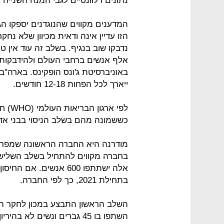
נתונים רלוונטיים לגבי המנה השנייה אצל המט
המדענים מקווים שהנוגדנים יספקו ה
הזו עדיין אינה ודאית מכיוון שלא נח
באוניברסיטת ג'ונס הופקינס. בארה"ב 
ייארך לכל הפחות 12-18 חודשים.
לפי א
כששמונה מהם בשלב הניסוי בבני אד
מודרנה היא החברה הראשונה שמפרסמת
בחברה מקווים להתחיל בשלב השלישי ב
אלה ישתתפו 600 אנשים. 
בתחילת 2021, כך לפי החברה.
השלב הראשון התבצע במכון לחקר הברי
השתפו בו 45 גברים ונשים לא בהיריון בגילי 18-55.