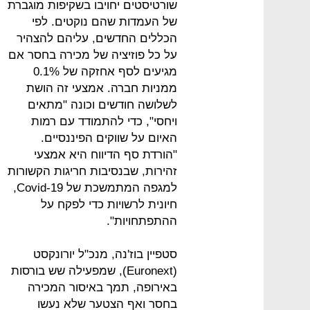
שורטיסטים יחויבו בשקיפות מוגברת
של העמדות שהם נוקטים. לפי
הכללים החדשים, עליהם להצהיר
על כל פוזיציה של מכירה בחסר אם
מגיעים לסף אחזקה של 0.1%
ממניות חברה. אמצעי זה הושת
לשלושה חודשים וכונה "מתאים
ויחסי", כדי להתמודד עם רמות
האיום על שווקים הפיננסיים.
"הורדת סף הדיווח היא אמצעי
זהירות, שבנסיבות חריגות הקשורות
למגפה המתמשכת של Covid-19,
חיונית לרשויות כדי לפקח על
ההתפתחויות".
סטפיין בוז'נה, מנכ"ל יורונקסט
(Euronext), שמפעילה שש בורסות
באירופה, תמך באיסור המכירה
בחסר ואף הצטער שלא נעשו