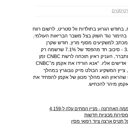
טיסטים
בחודש הגרוע בתולדות וול סטריט, לרשום רווח
זאת בהימור נגד השוק בצל משבר הבריאות העולמי.
מכתב למשקיעים מסוף מרץ, חודש שקרן
ההשקעות שלו סיימה בעלייה של 3.3% - סיבוב חד מהפסד של 7.1% שרשמה רק
בפברואר. השוק רתח מזעם. אקמן, מתברר, העניק ראיון תוכחה לרשת CNBC זמן
. משקיעים לא נותרו אדישים אליו. "אנא הורידו את אקמן מ־CNBC
 צייץ המשקיע הבולט מייק נובוגרץ במהלך
ו שהראיון הוא מהלך מכוון של אקמן להפחיד את
 אקמן מיהר להכחיש.