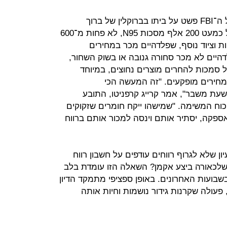
בינתיים, בעולם אחר, כוח משימה של ה־FBI פשט על ביתו בברוקלין של ברוך
פלדהיים והחרים ציוד מגן רפואי שכלל כמעט 200 אלף מסכות N95, לא פחות מ־600
ת כירורגיות וציוד נוסף, שפלדהיים מכר במחירים
 בשוק. פלדהיים לא מכר סחורה גנובה או בשוק השחור,
 סמכות להחרים מוצרים נחוצים, במיוחד
במחירים מופקעים. "זה המעשה הכי
שעת משבר", אמר קרייג קרפניטו, התובע
 כוח המשימה. "שמישהו ייקח חומרים שזקוקים
פקה, יסתיר אותם וינסה למכור אותם ברווח
ן שלא לגרוף רווחים עודפים על חשבון רווח
שלכאורה ביצע אקמן? השאלה הזו עומדת בלב
 בשבועות האחרונים. באופן ספציפי מתמקד הדיון
 פעולה שקרנות גידור נושמות וחיות אותה