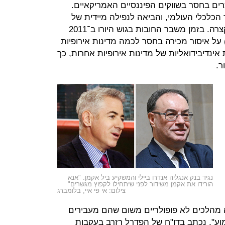
ם בחסר בשווקים הפיננסיים האמריקאיים.
כלכלי העולמי, והביאה לנפילה מיידית של
77% במסחר מסוג זה בתוך תקופה קצרה. בזמן משבר החובות בגוש היורו ב־2011
כריזה רשות ני"ע האירופית (ESMA) על איסור מכירה בחסר לכמה מדינות אירופיות
טות אינדיבידואליות של מדינות אירופיות אחרות, כך
ר.
נגיד בנק אנגליה אנדרו ביילי והמשקיע ביל אקמן. "אנא
הורידו את אקמן משידור לפני שיתחילו לקפוץ מגשרים"
צילום: אי פי איי, בלומברג
 מהלכים לא פופולריים משום שהם מעבירים
", נכתב בדו"ח של הפדרל רזרב בעקבות