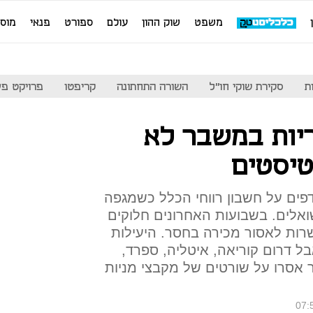
משפט
שוק ההון
עולם
ספורט
פנאי
מוס
ת
סקירת שוקי חו"ל
השורה התחתונה
קריפטו
פרויקט פע
ריות במשבר לא
יסטים
דפים על חשבון רווחי הכלל כשמגפה
אלים. בשבועות האחרונים חלוקים
שרות לאסור מכירה בחסר. היעילות
 דרום קוריאה, איטליה, ספרד,
בר אסרו על שורטים של מקבצי מניות
07: