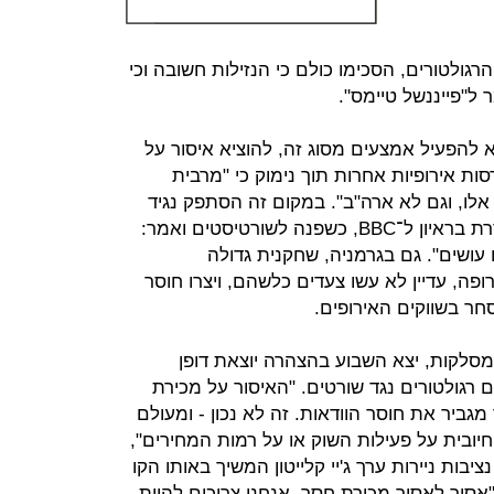
רגולטורים, הסכימו כולם כי הנזילות חשובה וכי
 ל"פייננשל טיימס".
 להפעיל אמצעים מסוג זה, להוציא איסור על
ת אירופיות אחרות תוך נימוק כי "מרבית
 אלו, וגם לא ארה"ב". במקום זה הסתפק נגיד
בנק אנגליה אנדרו ביילי בנזיפה משודרת בראיון ל־BBC, כשפנה לשורטיסטים ואמר:
ושים". גם בגרמניה, שחקנית גדולה
ה, עדיין לא עשו צעדים כלשהם, ויצרו חוסר
ר בשווקים האירופים.
ות ומסלקות, יצא השבוע בהצהרה יוצאת דופן
רגולטורים נגד שורטים. "האיסור על מכירת
גביר את חוסר הוודאות. זה לא נכון - ומעולם
חיובית על פעילות השוק או על רמות המחירים",
ומר. יו"ר נציבות ניירות ערך ג'יי קלייטון המשיך באותו הקו
 שנתן באותו היום ל־CNBC כי "אסור לאסור מכירת חסר. אנחנו צריכים להיות