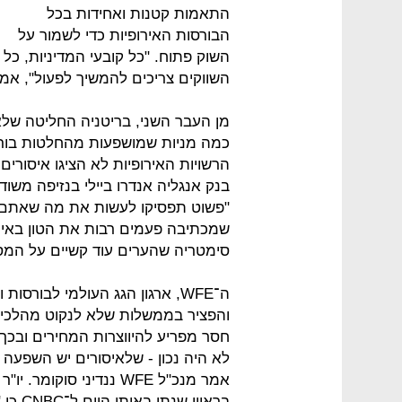
התאמות קטנות ואחידות בכל
הבורסות האירופיות כדי לשמור על
השוק פתוח. "כל קובעי המדיניות, כל ה
השווקים צריכים להמשיך לפעול", אמר
מן העבר השני, בריטניה החליטה שלא
כמה מניות שמושפעות מהחלטות בורסו
הרשויות האירופיות לא הציגו איסורים
"פשוט תפסיקו לעשות את מה שאתם ע
שמכתיבה פעמים רבות את הטון באירופ
סימטריה שהערים עוד קשיים על המסח
ה־WFE, ארגון הגג העולמי לבורס
והפציר בממשלות שלא לנקוט מהלכים 
חסר מפריע להיווצרות המחירים ובכך מ
לא היה נכון - שלאיסורים יש השפעה 
אמר מנכ"ל WFE ננדיני סוק
בראיון