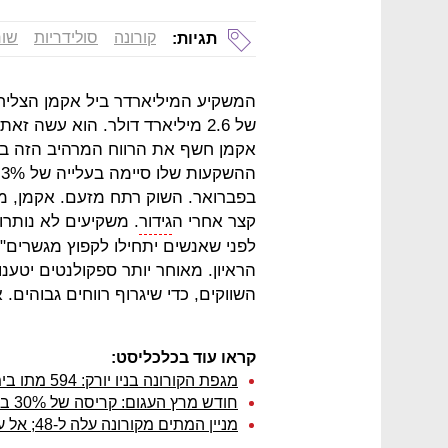
קורונה
סולידריות
שור
תגיות:
המשקיע המיליארדר ביל אקמן הצליח, 
של 2.6 מיליארד דולר. הוא עשה 
אקמן חשף את הרווח המרהיב הזה ב
קצר אחרי ה
גידור
לפני שאנשים יתחילו לקפוץ מגשרים",
הראיון. מאוחר יותר ספקולנטים יטענ
השווקים, כדי שיגרוף רווחים גבוהים.
קראו עוד בכלכליסט:
מגפת הקורונה בניו יורק: 594 מתו ביממה האחרונה - מניין המתים עלה ל-4,159
חודש מרץ העגום: קריסה של 30% במסירות מכוניות חדשות
מניין המתים מקורונה עלה ל-48; אל על תטיס ארצה ציוד רפואי מסין