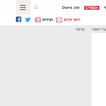
ף
Dun's 100
דואר אדום
ועידות
רי השכר
קרנות