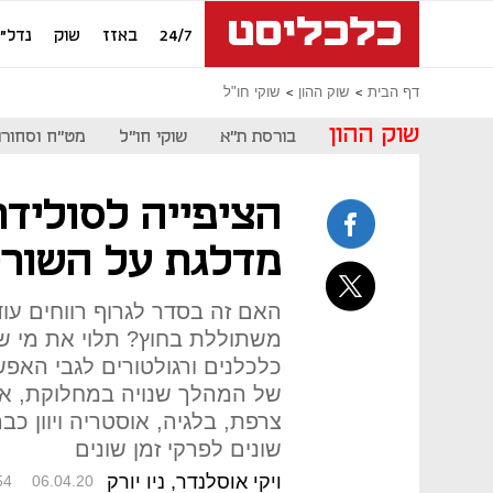
24/7
באזז
שוק
נדל"ן
דף הבית
שוק ההון
שוקי חו"ל
שוק ההון
בורסת ת"א
שוקי חו"ל
מט"ח וסחורו
הציפייה לסוליד
מדלגת על השורט
האם זה בסדר לגרוף רווחים עו
משתוללת בחוץ? תלוי את מי שו
כלכלנים ורגולטורים לגבי האפ
של המהלך שנויה במחלוקת, אבל
צרפת, בלגיה, אוסטריה ויוון כ
שונים לפרקי זמן שונים
ויקי אוסלנדר, ניו יורק
54
06.04.20