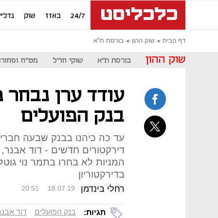
24/7
באזז
שוק
נדל"ן
דף הבית
שוק ההון
בורסת ת"א
שוק ההון
בורסת ת"א
שוקי חו"ל
מט"ח וסחורו
עודד ערן נבחר מ
בנק הפועלים
עד כה כיהנו בבנק שבעה חברי ד
דירקטורים חדשים - דוד אבנר, ד
המניות לא בחרו בתמר נוי גוטלי
בדירקטוריון
רחלי בינדמן
20:51
18.07.19
בנק הפועלים
דוד אבנר
תגיות: