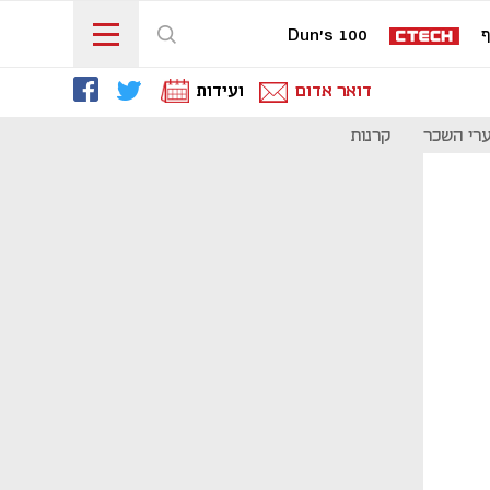
ף
Dun's 100
דואר אדום
ועידות
רי השכר
קרנות