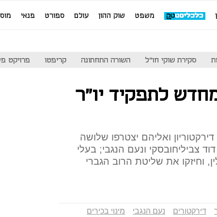
משפט
שוק ההון
עולם
ספורט
פנאי
מוס
ת
סקירת שוקי חו"ל
השורה התחתונה
קריפטו
פרויקט פע
חדש לתפקיד יו"ר
ירקטוריון ואליהם יצטרפו שלושה
וד צביליחובסקי ונעם הנגבי; בעלי
ן, וחיזקו את שליטת הרוב הגברי
דירקטורים
נעם הנגבי
מינוי בכירים