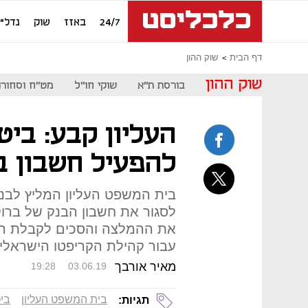
24/7
באזז
שוק
נדל"ן
דף הבית
שוק ההון
שוק ההון
בורסת ת"א
שוקי חו"ל
מט"ח וסחורו
העליון קבע: ביט
להפעיל חשבון ב
בית המשפט העליון המליץ לבנק 
לסגור את חשבון הבנק של ברוק
את ההמלצה והסכים לקבלת הע
עבור קהילת הקריפטו הישראלי
מאיר אורבך
19:28
03.06.19
בית המשפט העליון
ביט
תגיות: