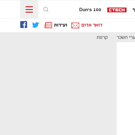
ף
Dun's 100
דואר אדום
ועידות
רי השכר
קרנות