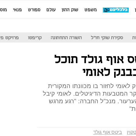
משפט
שוק ההון
עולם
ספורט
פנאי
מוס
ת
סקירת שוקי חו"ל
השורה התחתונה
קריפטו
פרויקט פע
ס אוף גולד תוכל
בנק לאומי
לאומי לחזור בו מכוונתו המקורית
ר המטבעות הדיגיטלים. לאומי קיבל
רעור. מנכ"ל החברה: "רגע מרגש
ת"
קוין
ביטס אוף גולד