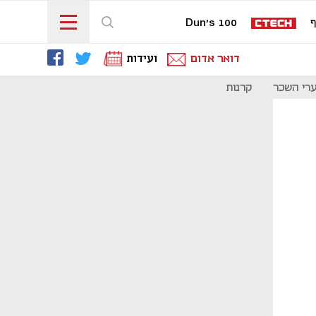
ף
Dun's 100
דואר אדום
ועידות
רי השכר
קרנות