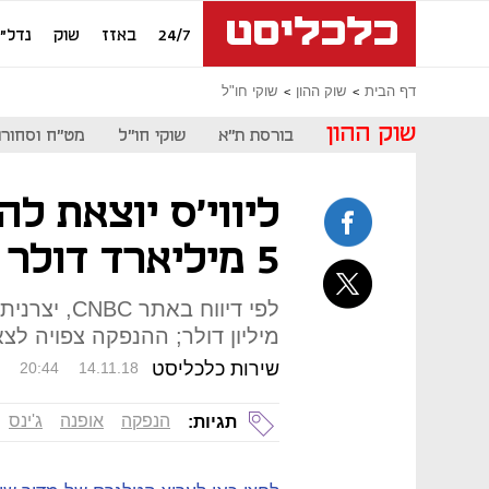
24/7
באזז
שוק
נדל"ן
דף הבית
שוק ההון
שוקי חו"ל
שוק ההון
בורסת ת"א
שוקי חו"ל
מט"ח וסחורו
ליווי'ס יוצאת ל
5 מיליארד דולר
מיליון דולר; ההנפקה צפויה לצאת
שירות כלכליסט
20:44
14.11.18
הנפקה
אופנה
ג'ינס
תגיות: