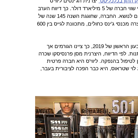
ק ההון בכלכליסט
יצרנית הג'ינסים ליווי'ס
שטראוס מתכננת לצאת להנפקה לפי שווי חברה של 5 מיליארד דולר. כך דיווח הערב
(ד') אתר CNBC לפי גורמים המקורבים לנושא. החברה, שחוגגת השנה 145 שנה של
פעילות והייתה הראשונה אי פעם שייצרה מכנסי ג'ינס כחולים, מתכוונת לגייס בין 600
החברה מתכננת להפוך לציבורית ברבעון הראשון של 2019, כך ציינו הגורמים אך
ות. לפי הדיווח, היצרנית מסן פרנסיסקו שכרה
ן לטיפול בהנפקה. ליווי'ס היא חברה פרטית
לוי שטראוס, היא כבר הפכה לציבורית בעבר,