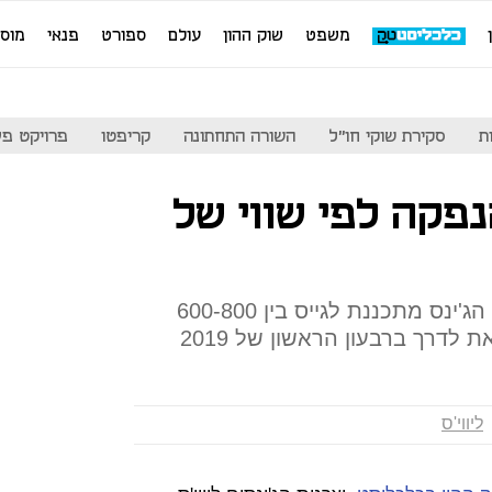
משפט
שוק ההון
עולם
ספורט
פנאי
מוס
ת
סקירת שוקי חו"ל
השורה התחתונה
קריפטו
פרויקט פע
הנפקה לפי שווי של
לפי דיווח באתר CNBC, יצרנית הג'ינס מתכננת לגייס בין 600-800
 לדרך ברבעון הראשון של 2019
ליווי'ס