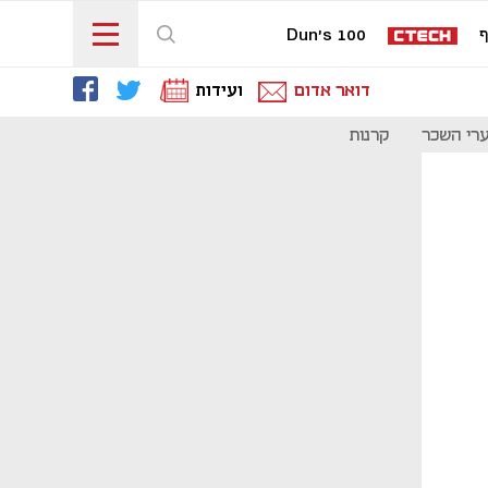
ף
Dun's 100
דואר אדום
ועידות
רי השכר
קרנות