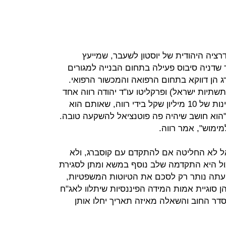
רציה היהודית של יוסטון לשעבר, שמייעץ
שדניה סיבוס פעילה בתחום הבנייה למגורים
ג הן דווקא בתחום הרפואה והמכשור הרפואי.
שתיות ישראל) ופרקליטו עו"ד יהודה רווה אחד
ממייסדי הקרן. קוסברג הפקיד דמי רצינות של 10 מיליון שקל בידי רווה, שאותם הוא
הוא חושב שיהיה פה פוטנציאל להשקעה טובה.
מימוש", אמר רווה.
אל לא החליטה אם להתקדם עם קוסברג, ולא
ול היא התקדמה שלב נוסף במשא ומתן לסגירת
עתה נותר רק לסכם את הטיוטות המשפטיות,
ן סוגיית אמות המידה הפיננסיות שיתלוו לאג"ח
ר החוב והשאלה מאיזה תאריך יחלו אותן