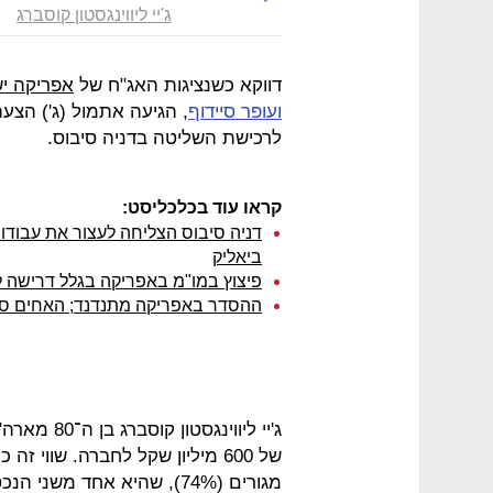
ג'יי ליווינגסטון קוסברג
דווקא כשנציגות האג"ח של
אפריקה י
ועופר סיידוף
, הגיעה אתמול (ג') הצע
לרכישת השליטה בדניה סיבוס.
קראו עוד בכלכליסט:
ביאליק
פיצוץ במו"מ באפריקה בגלל דרישה ל
ההסדר באפריקה מתנדנד; האחים סייד
של 600 מיליון שקל לחברה. שווי
מגורים (74%), שהיא אחד מ