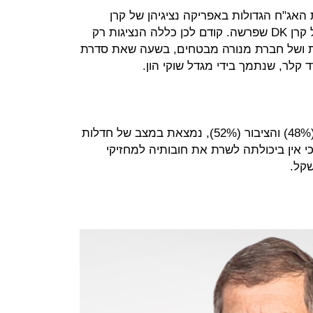
האג"ח הגדולות באפריקה נציגיהן של קרן
קלירמרק וחברת הפניקס במקומה של קרן DK שפרשה. קודם לכן כללה הנציגות רק
ת ושל חברת מנורה מבטחים, בשעה שאת סדרת
 קלר, שנתמך בידי מגדל שוקי הון.
אפריקה ישראל, שבבעלות לב לבייב (48%) והציבור (52%), נמצאת במצב של חדלות
י אין ביכולתה לשרת את חובותיה למחזיקי