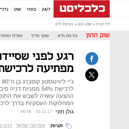
24/7
באזז
שוק
נדל"ן
דף הבית
שוק ההון
בורסת ת"א
שוק ההון
בורסת ת"א
שוקי חו"ל
מט"ח וסחורו
רגע לפני שסיידו
מפתיעה לרכישת 
ההצעה עשויה לשבש את התוכני
המחלוקות העסקיות בדרך לרכ
גולן חזני
06:58
01.11.17
אפריקה ישראל
דניה ס
תגיות: