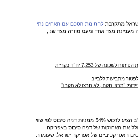
שראל
מתקרבת
לחתימת הסכם עם האחים נתי
ה מעניינת מצד אחד ומעט מוזרה מצד שני,
דניה סיבוס הצליחה לעצור את עבודות הפיתוח לשכונה של 7,253 יח"ד בקריית
פטור מתביעות ללבייב
וף: "תרצו תקחו, לא תרצו לא תקחו"
ג'יי ליווינגסטון קוסברג בן ה־80 מארה"ב הציע לרכוש 54% ממניות דניה סיבוס לפי שווי
 זה כולל את האחזקות של דניה סיבוס באפריקה
שני הנכסים האטרקטיביים של אפריקה ישראל, שעומדת