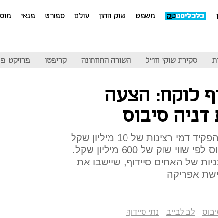
משפט
שוק ההון
עולם
ספורט
פנאי
מוס
ת
סקירת שוקי חו"ל
השורה התחתונה
קריפטו
פרויקט פע
ף לוקח: הצעה
דניה סיבוס
ג'יי ליווינגסטון קוסברג בן ה־80 הפקיד דמי רצינות של 10 מיליון שקל
לרכישת 54% ממניות דניה סיבוס לפי שווי שוק של 600 מיליון שקל.
ות של האחים סיידוף, שיישבו את
ישת אפריקה
יבוס
לב לבייב
נתי סיידוף