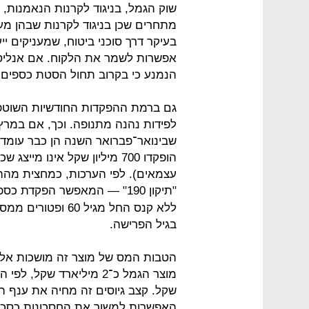
שוק הגמל, בניגוד לקרנות הנאמנות, מ
מתחרים שכן בניגוד לקרנות שבהן מע
בעיקר דרך סוכני ביטוח, שמעניקים יי
אפשרות לשמר את הלקוח. אם אנליסט
הנמנע כי בקרוב תחול הסטת כספים
גם ברמת ההפקדות החודשיות השוטפו
הופקדו 700 מיליון שקל אינו מ
עצמאים). לפי הערכות, כמחצית מהה
"תיקון 190" — המאפשר הפקדת כספי חיסכון אישי ל
ללא קנס החל מגיל 
בגיל הפרישה.
האפשרות למשוך את החסכונות כסכום