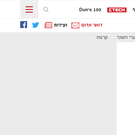
ף
Dun's 100
דואר אדום
ועידות
רי השכר
קרנות