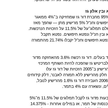
בין אלון גז
אלון גז שנסחרת בבורסה מחזיקה ב־95% מחברת דור גז שמחזיקה ב־4% ממאגר
תמר. ב־2001 דור גז רכשה מנפטא חיפושים וחנ"ל 5% מרישיון מתן — שהפך מאז
למאגר תמר — תמורת התחייבות לשלם תמלוג־על של 11.5% על הזכויות הנרכשות.
ובין חנ"ל ונפטא חיפושים. נפטא תקבל
56.52% מהתמורה שתגיע מדור גז, ונפטא חיפושים וחנ"ל יקבלו 21.74% מהתמורה
מאז רישיון החיפוש החליף הרבה מאוד בעלים. דור גז רכשה 3.6% מהאחזקה מדור
לבריטיש גז שהפכה להיות השותף המרכזי
בתמר. עם הפרישה של בריטיש גז מהרישיון ב־2005 הזכויות של דור גז עלו
עבירה חלק מהרישיון ללא תמורה לאבנר, דלק קידוחים
וישראמקו, ונותרה עם 5% ברישיון. ב־2006 העבירה דור גז 1.6% מהרישיון לנובל,
כעת, נפטא חיפושים, חנ"ל ונפטא תובעות מדור גז לקבל תמלוגים של 11.5% מ־5%
מהכנסות תמר, כלומר 0.575% מההכנסות של תמר, או במילים אחרות - 14.375%