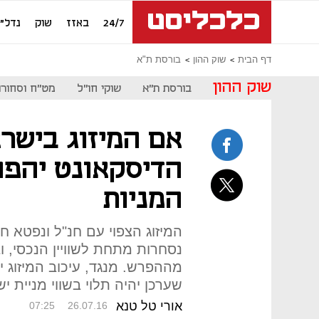
24/7
באזז
שוק
נדל"ן
דף הבית
שוק ההון
בורסת ת"א
שוק ההון
בורסת ת"א
שוקי חו"ל
מט"ח וסחורו
אם המיזוג בישרא
הדיסקאונט יהפוך
המניות
המיזוג הצפוי עם חנ"ל ונפטא חי
נסחרות מתחת לשוויין הנכסי, וב
מההפרש. מנגד, עיכוב המיזוג י
שערכן יהיה תלוי בשווי מניית י
אורי טל טנא
07:25
26.07.16