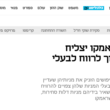
משפט
שוק ההון
עולם
ספורט
פנאי
מוס
ת
סקירת שוקי חו"ל
השורה התחתונה
קריפטו
פרויקט פע
מקו יצליח
 לרווח לבעלי
פושים הזניק את מניותיהן שעדיין
עלי המניות שלהן צפויים להרוויח
שאיר בידיהם מניות דלות סחירות,
שראמקו