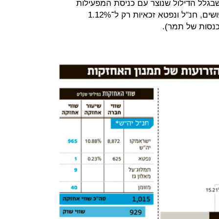
שבגלל הדילול שנוצר עם כניסת המפעילות
השונות והשותפות השונות, נפטא חיפושים, חנ"ל ונפטא זכאיות רק ל־1.12%