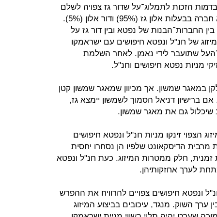
בדמות הזכות לתמלוג־על שדור גז צפויה לשלם
להן מהכנסות מאגר תמר. דור גז היא חברה בבעלות אלון גז (95%) ודור אלון (5%).
ן החברות־הבנות של נפטא ובין דור גז על
זוג של חנ"ל ונפטא חיפושים עם ישראמקו
־העל שתועבר לידי נאמן. לאחר השלמת
קי מניות נפטא חיפושים וחנ"ל.
קן במאגר שמשון. אך מכיוון שמאגר שמשון קטן
 אם ברישיון דניאל הסמוך לשמשון יימצא גז,
 שיכלול גם את מאגר שמשון.
ב־18 ביולי על המיזוג הצפוי זינקו מניות חנ"ל ונפטא חיפושים
 וסגרו את מרבית הדיסקאונט שלפיו הן נסחרו יחסית
ת זמנית, חלק ממטרות המיזוג. כעת חנ"ל ונפטא
נ"ל ונפטא חיפושים צפויים להרוויח את ההפרש
ן ערך השוק. מנגד, עיכובים בביצוע המיזוג
כה שערכן יהיה תלוי בשווי מניית ישראמקו.