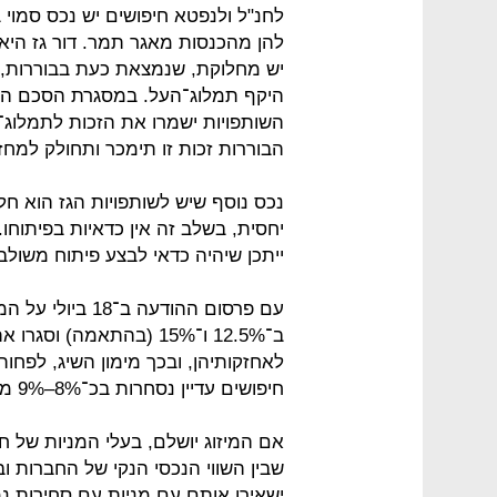
לחנ"ל ולנפטא חיפושים יש נכס סמוי 
יש מחלוקת, שנמצאת כעת בבוררות, בי
היקף תמלוג־העל. במסגרת הסכם המי
השותפויות ישמרו את הזכות לתמלוג
הבוררות זכות זו תימכר ותחולק למחזי
נכס נוסף שיש לשותפויות הגז הוא חל
יחסית, בשלב זה אין כדאיות בפיתוחו.
ייתכן שיהיה כדאי לבצע פיתוח משולב
עם פרסום ההודעה 
ב־12.5% ו־15% (בהתאמה)
לאחזקותיהן, ובכך מימון השיג, לפחו
חיפושים עדיין נסחרות בכ־8%–9% מתחת לערך אחזקותיהן.
אם המיזוג יושלם, בעלי המניות של ח
שבין השווי הנכסי הנקי של החברות ובי
ישאירו אותם עם מניות עם סחירות נמו