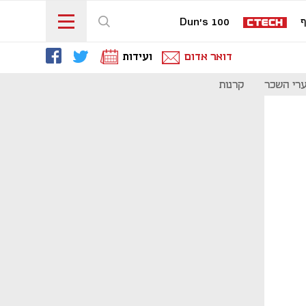
ף
Dun's 100
דואר אדום
ועידות
רי השכר
קרנות