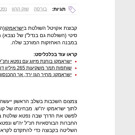
בורסה
שוק ההון
נפט
תגיות:
קבוצת אקויטל השולטת ב
ישראמקו
סיטי (השולטת גם בנדל"ן של נצבא)
במבנה האחזקות המורכב שלה.
קראו עוד בכלכליסט:
ישראמקו בוחנת מיזוג עם נפטא וחנ"ל
שותפות תמר משקיעות 265 מיליון דולר בבאר נוספת במאגר
ישראמקו: מחיר הגז ירד, אך ההכנסות ע
צמצום השכבות בשלב הראשון ייעשה על
לתוך ישראמקו יה"ש. מבחינתו של קובי
לפשט את הדרך שבה נפטא שולטת בי
החברות הבורסאיות חנ"ל יה"ש ונפט
השליטה בקבוצה כדי להתקדם לקראת 