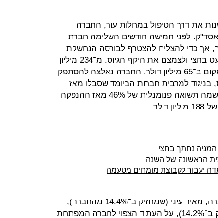
ות את דרך הטיפול במחלות עור, החברה
ד"ק. לפני חמישה חודשים השלימה חברת
, אך כדי להצליח להצטרף לבורסה הנחשקת
היא נאצלה לחתוך את שווי השוק כמעט בחצי ולצמצם את היקף הגיוס. מ־234 מיליון
דולר השווי צנח ל־128 מיליון דולר ובמקום ב־65 מיליון דולר, החברה נאלצה להסתפק
 פואמיקס, בניגוד למרבית חברות הביומד שסבלו מאז
הנפקתן בארה"ב מתשואה שלילית, רשמה תשואה פנומנלית של 46% מאז ההנפקה
דולר.
ת הראשונה של השנה
ומדה יעבור לקבוצת מומחים מטעמה
בראיון ל"כלכליסט" מספרים יו"ר החברה, מאיר עיני (שמחזיק ב־14.4% מהחברה),
ומנכ"ל החברה, דובי תמרקין (שמחזיק ב־14.2%), על העתיד הצפוי לחברה המפתחת