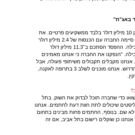
 באג"ח"
פואמיקס גייסה עד ההנפקה בנאסד"ק 10 מיליון דולר בלבד ממשקיעים פרטיים. את
תשעת החודשים הראשונים של 2014 סיימה החברה עם הכנסות של 2.4 מיליון דולר
לעומת 700 אלף דולר בתקופה המקבילה. ההפסד הסתכם ב־11.3 מיליון דולר
ה המקבילה. "הנפקנו את החברה כי אנחנו מאמינים
אנחנו מקבלים תקבולים משיתופי פעולה, אבל
היה לוקח יותר זמן לצבור את הכסף הדרוש. אנחנו מוכנים לשלב 3 בתרופה לאקנה,
ין.
?
שואו כדי שחברה תוכל לבדוק את השוק. בתל
נליסטים שיכולים לתת חוות דעת לחתמים. אנחנו
ן לא שם. בנוסף, החתמים פחות מבינים בתחום
אנחנו כן שוקלים רישום בתל אביב, אם זה