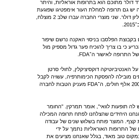
 דולר מתוכם הוא בתרופות אוראליות, והיתר
 יש גם תרופה למחלת העור אימפטיגו שפוגעת
בעיקר בילדים ופונה לשוק של 340 מיליון דולר. שני מוצרי החברה עברו שלב 2 מוצלח,
בקבוצת הפלסבו בניסוי האקנה נרשם שיפור
יע כי בו צריך להוכיח פער גדול מספיק מול
התרופה לאישור ה־FDA.
האנטיביוטיקה דוקסיציקלין, לחולי סרטן
ם מובילה להפסקת הכימותרפיה, עשויה לקבל
מעמד של תרופת יתום (תרופה לעד 200 אלף חולים, ה־FDA מעניק הטבות לחברה
 לה תופעות לוואי", אומר תמרקין. "החומר
ואנחנו היחידים שהצלחנו לפתח תרופה המכילה
 קצף. המוצר פותח בשלוש שנים של עבודה
 של התרופות האוראליות נתמך על ידי
מקום טוב מאוד, בגלל שאנחנו מציעים את