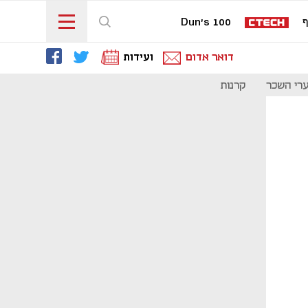
ף
Dun's 100
דואר אדום
ועידות
רי השכר
קרנות