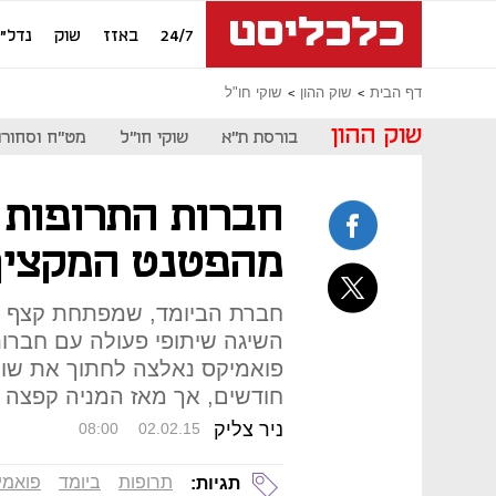
24/7
באזז
שוק
נדל"ן
דף הבית
שוק ההון
שוקי חו"ל
שוק ההון
בורסת ת"א
שוקי חו"ל
מט"ח וסחורו
חברות התרופות 
מהפטנט המקציף
חברת הביומד, שמפתחת קצף שמ
השיגה שיתופי פעולה עם חברות
פואמיקס נאלצה לחתוך את שוו
חודשים, אך מאז המניה קפצה ב־46% והחברה בוחנת רישום 
ניר צליק
08:00
02.02.15
תרופות
ביומד
פואמי
תגיות: