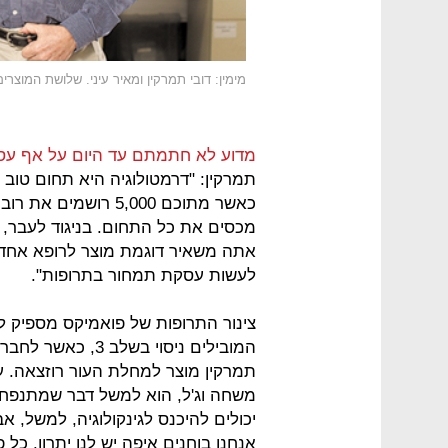
מימין: דובי תמרקין ומאיר עיני. שלושת המוצרים יעברו ניסוי
מדוע לא חתמתם עד היום על אף ע
מכסים את כל התחום. בניגוד לעבר, ה
אתה משאיר דוגמת מוצר לרופא אחד, 
לעשות עסקת תמחור בתרופות".
צינור התרופות של פואמיקס מספיק 
המובילים ניסוי בש
תמרקין מוצר למחלת העור רוזצאה. עינ
משחה וג'ל, הוא למשל דבר שמתנפח (
יכולים להיכנס לגינקולוגיה, למשל, א
אנחנו בוחנים איפה יש לנו יתרון. כל פ