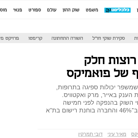
משפט
שוק ההון
עולם
ספורט
פנאי
מוס
ת
סקירת שוקי חו"ל
השורה התחתונה
קריפטו
פרויקט פע
רוצות חלק
 של פואמיקס
שפר יכולות ספיגה בתרופות,
 הענק באייר, מרק ואקטוויס.
י השוק בהנפקה לפני חמישה
בת"א
קס
מאיר עיני
דובי תמרקין