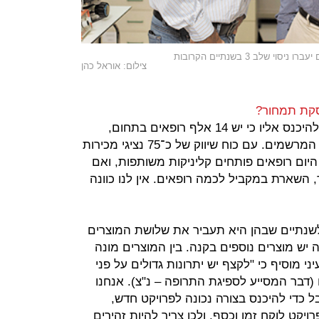
 שלב 3 בשנתיים הקרובות
צילום: אוראל כהן
סקת תמחור?
תמרקין: "דרמטולוגיה היא תחום טוב להיכנס אליו כי יש 14 אלף רופאים בתחום,
כאשר מתוכם 5,000 רושמים את רוב המרשמים. עם כוח שיווק של כ־75 נציגי מכירות
יום רופאים פותחים קליניקות משותפות, ואם
השארת במקביל לכמה רופאים. אין לנו כוונה
לשנתיים שבהן היא תעביר את שלושת המוצרים
לב 3, כאשר לחברה יש מוצרים נוספים בקנה. בין המוצרים מונה
י מוסיף כי "לקצף יש יתרונות גדולים על פני
דבר המסייע לספיגת התרופה – נ"צ). אנחנו
בל כדי להיכנס בצורה נכונה לפרויקט חדש,
רויקט לוקח זמן וכסף, ולכן צריך להיות זהירים