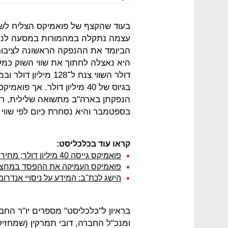
בעוד שהקצף של פואמיקס הצליח לשנ
עצמה נתקלה במהמורות במסעה לנאס
הביומד את ההנפקה הראשונה לציבור
בגיוס של 40 מיליון דולר. אך
בספטמבר והיא נסחרת כיום לפי שווי של 188 מיליון 
קראו עוד בכלכליסט:
פואמיקס גייסה 40 מיליון דולר; מחיר המניה נחתך בחצי
פואמיקס העמיקה את ההפסד במחצי
הישג לכת"ב: המידע על ניסויי אנדר