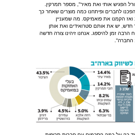
טיפול בבעיות עור. "ב־1987 הגורל הפגיש אותי ואת מאיר", מספר תמרקין.
הפכנו לחברים ופיתחנו כמה מוצרים שאחר כך
20 התאחדנו שוב ואז הקמנו את פואמיקס. מה שמעניין
 חדש, יש את אותם סטרואידים ואת אותן
הרבה זמן להיספג. אנחנו זיהינו צורה חדשה
 החברה".
קמה ב־2003, חתמה עד כה על כמה הסכמים עם חברות תרופות