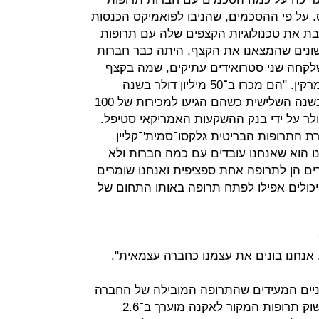
יס. על פי ההסכמים, שהניבו לפואמיקס הכנסות
 משלבת את טכנולוגיות הקצפים שלה עם תרופות
ונים שהמצאנו את הקצף, היתה כבר חברות
לקחה שני סטרואידים עתיקים, שמה בקצף
והצליחה בשוק האמריקאי", מספר תמרקין. "הם מכרו ב־50 מיליון דולר בשנה
הראשונה, ב־80 מיליון דולר בשנייה ובשנה השלישית כשהם הגיעו למכירות של 100
 הם נרכשו ב־640 מיליון דולר על ידי בנק ההשקעות האמריקאי סטיפל.
ת התרופות הבריטית גלקסו־סמית'־קליין
רון שלנו הוא שאנחנו עובדים עם כמה חברות ולא
רים הן לתרופה אחת ספציפית ואנחנו שומרים
יכולים אפילו לפתח תרופה באותו התחום של
, אנחנו בונים את עצמנו כחברה עצמאית".
יניים המעידים שהתרופה המובילה של החברה
יעילה בטיפול בפצעי בגרות חמורים. שוק תרופות המקור לאקנה מוערך ב־2.6