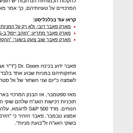
להקלות הכמותיות הנרחבות יש תופעות
המרכזיים על טעויותיהם, כך אמר מארק 
קראו עוד בכלכליסט:
מארק פאבר דובי, ולא רק על המניות:
מארק פאבר מתריע: "הזהב ייפול ב-10%"
מארק פאבר שוב צועק בשער: "ההקל
לשמצה כ"יום שני השחור של וול סטרי
מאז ספטמבר, אז הבנק המרכזי בארה"ב
תוכניות רכישות האג"ח שלהם שוקי המ
אמצע נובמבר. פאבר הזהיר כי "הזרמ
בשוקי האג"ח ול"בועת מניות".