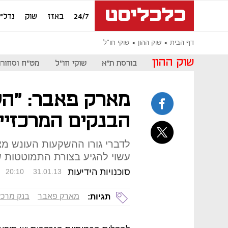
24/7
באזז
שוק
נדל"ן
דף הבית
שוק ההון
שוקי חו"ל
שוק ההון
בורסת ת"א
שוקי חו"ל
מט"ח וסחורו
מארק פאבר: "הש
הבנקים המרכזיי
לדברי גורו ההשקעות העונש מצ
עשוי להגיע בצורת התמוטטות ש
סוכנויות הידיעות
20:10
31.01.13
מארק פאבר
בנק מרכז
תגיות: