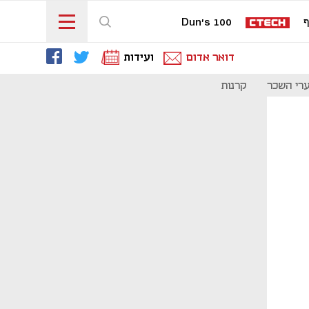
ף
Dun's 100
דואר אדום
ועידות
רי השכר
קרנות