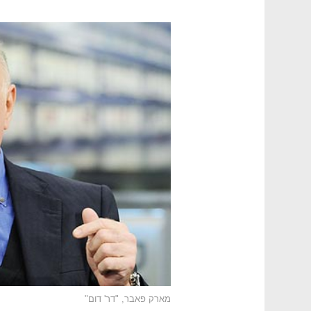
מארק פאבר, "דר' דום"