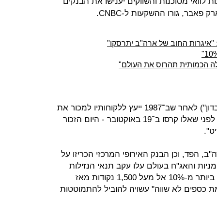
 לוואי מסוכנות והשווקים יענישו את הבנקים
פאבר, גורו ההשקעות ל-CNBC.
 "איגרות החוב של ארה"ב יתרסקו"
ה הכמותית תהרוס את העולם"
פאבר ידוע בכינויו Dr. Doom ("ד"ר אבדון") לאחר שב־1987 ייעץ ללקוחותיו למכור את
אחזקותיהם במניות שבוע אחד בלבד לפני שאלו קרסו ב־19 באוקטובר - היום הזכור
ט".
, הפד, וכן הבנק האירופי המרכזי הכריזו על
ניות והאג"ח בעולם עלו עקב תנאי הנזילות
הנוחים. מדד S&P 500 לדוגמא, עלה ביותר מ-10% אל מעל 1,500 נקודות מאז
ת כספים לא שווה" עשויה להוביל להתמוטטות