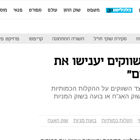
משפט
שוק ההון
עולם
ספורט
פנאי
מוס
ת
סקירת שוקי חו"ל
השורה התחתונה
קריפטו
פרויקט פע
ווקים יענישו את
ם"
ד השווקים על ההקלות הכמותיות
וק האג"ח או בועה בשוק המניות
י
הקלות כמותיות
בועת מניות
שוק האגח