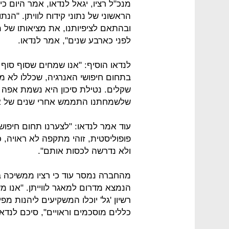
מנכ"ל רציו, יגאל לנדאו, אמר היום
הראשוני של נתוני קידוח לוויתן. "הנ
ובהתאם לציפיותנו, את מציאותו של מא
לפני כארבע שנים", אמר לנדאו.
בתחום חיפושי האנרגיה, שכללו לא מ
שקלים. נטילת סיכון היא נשמת אפה של
שלשמחתנו התממש אחרי שנים של אכ
עוד אמר לנדאו: "לצערנו תחום חיפו
פופוליסטית, זוהי מתקפה לא ראויה,
ולא נדרשה לכסות אותם".
מהחברה נמסר עוד כי רציו ממשיכה ב
הנמצא מדרום למאגר לווייתן. "אנו מ
רשיון 'גל' יוכלו המשקיעים ליהנות מ
כללים מוסכמים וראויים", סיכם לנדאו