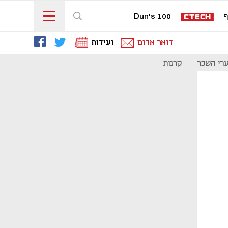
ף
Dun's 100
דואר אדום
ועידות
רי השכר
קרנות