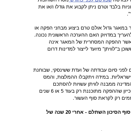
ות בלבד וטרם ניתן לקבוע את גודלו ו/או את
.
 במאגר גדול אולם טרם ביצוע מבחני הפקה או
להעריך במדויוק האם ההערכה הראשונית נכונה.
חים נוספים יעשו במהלך 2011 כאשר ההפקה המסחרית של המאגר אינה
ין שרוב הגז ששוכן ב"לוויתן" מיועד לייצור למדינות דרום
לפני סיום עבודתה של ועדת ששינסקי, שבוחנת
שראליות. במידה ויתקבלו ההמלצות, והמס
תר, הכנסות המדינה ממבנה לוויתן עשויות להסתכם
במיליארדי דולרים בשנה. עם זאת, מכייון שההפקה מתוכננת רק בעוד 5 או 6 שנים
מים רק לקראת סוף העשור.
יגאל לנדאו: "אנחנו שמחים שסוף סוף הסיכון השתלם - אחרי 20 שנה של