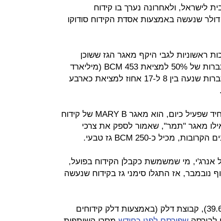
קם כ-140 ק"מ מערבית לישראל, ולאחרונה נערך בו קידוח
ה בעלות של כ-150 מיליון דולר שנעשה באמצעות אסדת הקידוח סודוקו
ת ראשוניות לגבי היקף מאגר הגז ששוכן
במבנה לוויתן, והעריכה שקיימת הסתברות של 50% למציאת 453 BCM (מיליארד
מ"ק). עוד פרסמה נובל שקיימת הסתברות שנעה בין 8 ל-17 אחוז למציאת כארבע
לשם השוואה, מאגר הגז הישראלי היחיד שפעיל כיום, הוא מאגר MARY B של קידוח
כ-33 BCM גז טבעי ואילו מאגר "תמר", שאמור לספק את צרכי
 אנרג'י, מי שמשמשת כקבלן הקידוח בפועל,
 נובמבר, אז התגלו סימני גז בקידוח שנעשה
השותפות בקידוח הן נובל אנרג'י (39.66%), קבוצת דלק (באמצעות דלק קידוחים
שפורסם לפני כחודש
מסרו השותפות