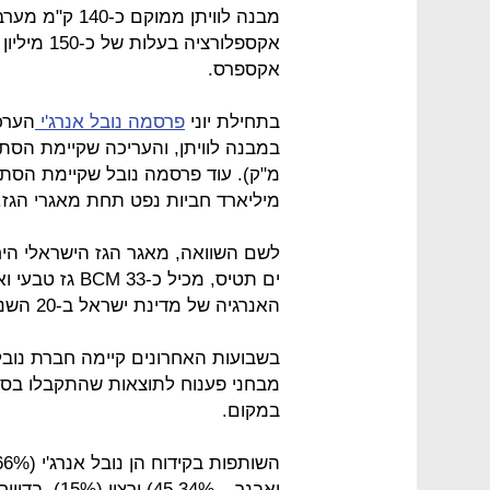
מבנה לוויתן ממו
אקספלורצי
אקספרס.
בתחילת יוני
פרסמה נובל אנרג'י
הערכו
מיליארד חביות נפט תחת מאגרי הגז.
ים תטיס, מכיל 
האנרגיה של מדינת ישראל ב-20 השנים הקרובות, מכיל כ-250 BCM גז טבעי.
בשבועות האחרונים קיימה חברת נובל
מבחני פענוח לתוצאות שהתקבלו בסוף
במקום.
ואבנר – 45.34%) ורציו (15%). בדיווח לבורסה