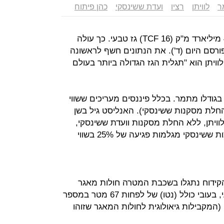
ר
לוויתן
רציו
ועדת ששינסקי
כהן פיתוח
עכשיו זה רשמי: במאגר לוויתן יש 453 מיליארד מ"ק (16 TCF) גז טבעי. כך עולה
ורסם היום (ד'). את הנתונים חשף לראשונה
ויתן הוא "תגלית הגז הגדולה ביותר בעולם
ודלו מתמר. בכלל פיננסים מעריכים ששווי
דולר (לפני החלת מסקנות ששינסקי). האנליסט גיל בשן
יך את שווי לוויתן, ללא החלת מסקנות וועדת ששינסקי,
ב-7.5 מיליארד דולר. להערכתו המלצות ששינסקי מגלמות פגיעה של 25% בשווי
הקידוח נתגלו בשכבת המטרה חולות מאגר
באיכות טובה מאוד, המכילות גז טבעי, בעובי כולל (נטו) של לפחות 67 מטר במספר
ן (המקבילות גיאולוגית לחולות המאגר שזוהו