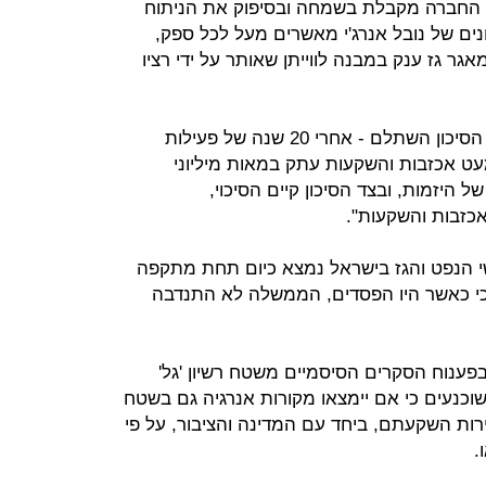
 כי החברה מקבלת בשמחה ובסיפוק את הניתוח
תונים של נובל אנרג'י מאשרים מעל לכל ספק,
גר גז ענק במבנה לווייתן שאותר על ידי רציו
לנדאו הוסיף: "אנו שמחים שסוף סוף הסיכון השתלם - אחרי 20 שנה של פעילות
עט אכזבות והשקעות עתק במאות מיליוני
 היזמות, ובצד הסיכון קיים הסיכוי,
זבות והשקעות".
שי הנפט והגז בישראל נמצא כיום תחת מתקפה
 כי כאשר היו הפסדים, הממשלה לא התנדבה
פענוח הסקרים הסיסמיים משטח רשיון 'גל'
שוכנעים כי אם יימצאו מקורות אנרגיה גם בשטח
פירות השקעתם, ביחד עם המדינה והציבור, על פי
.