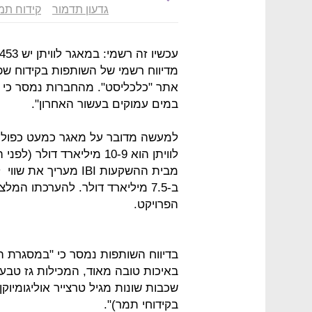
גדעון תדמור
קידוח תמ
מדיווח רשמי של השותפות בקידוח שפ
אתר "כלכליסט". מהחברות נמסר כי לו
במים עמוקים בעשור האחרון".
למעשה מדובר על מאגר כמעט כפול בג
לוויתן הוא 10-9 מיליארד 
מבית ההשקעות IBI מער
הפרויקט.
בדיווח השותפות נמסר כי "במסגרת 
שכבות שונות מגיל טרצייר אוליגומיוק
בקידוחי תמר)".