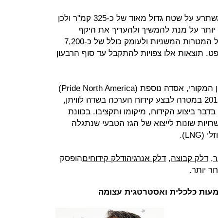
לפי הערכת נובל אנרג'י, שדה לוויתן משתרע על שטח גדול מאוד של כ-325 קמ"ר ולכן
ו יותר על מנת להמשיך ולהעריך את היקף
עתודות הגז. עבודות הקידוח ימשכו אל המטרות המשניות ולעומק כולל של כ-7,200
. תוצאות אלו צפויות להתקבל עד סוף הרבעון
דלק אנרגיה מוסיפה שבהתאם לתכנון המקורי, אסדה נוספת (Pride North America)
צפויה להגיע למימי ישראל בתחילת 2011 במטרה לבצע קידוח הערכה בשדה לוויתן,
ר ביצוע הקידוח, מיקומו ותקציבו. בכוונת
ויות שונות לייצוא של הגז הטבעי שנתגלה
LNG).
ר
,
דלק קבוצה
,
דלק אנרגיה
ודלק קידוחים
הופסק
מעות כלכלית ואסטרטגית עצומה