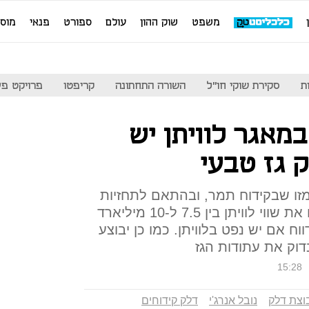
משפט
שוק ההון
עולם
ספורט
פנאי
מוס
ת
סקירת שוקי חו"ל
השורה התחתונה
קריפטו
פרויקט פע
במאגר לוויתן יש
ובר בכמות הגדולה ב-80% מזו שבקידוח תמר, ובהתאם לתחזיות
המוקדמות. אנליסטים מעריכים את שווי לוויתן בין 7.5 ל-10 מיליארד
וח אם יש נפט בלוויתן. כמו כן יבוצע
דוק את עתודות הגז
15:28
וצת דלק
נובל אנרג'י
דלק קידוחים