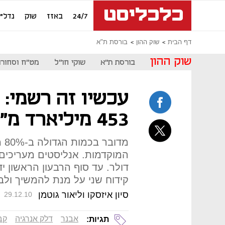
24/7
באזז
שוק
נדל"ן
דף הבית
שוק ההון
בורסת ת"א
שוק ההון
בורסת ת"א
שוקי חו"ל
מט"ח וסחורו
עכשיו זה רשמי: 
453 מיליארד מ"ק גז טבעי
מד
דולר. עד סוף הרבעון הראשון ידו
קידוח שני על מנת להמשיך ולב
סיון איזסקו וליאור גוטמן
29.12.10
אבנר
דלק אנרגיה
קב
תגיות: