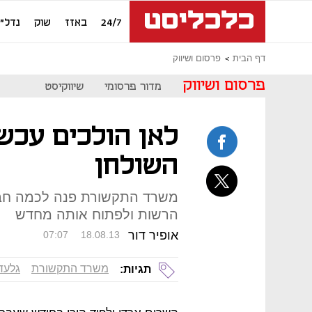
24/7
באזז
שוק
נדל"ן
דף הבית
פרסום ושיווק
פרסום ושיווק
מדור פרסומי
שיווקיסט
השולחן
משרד התקשורת פנה לכמה חברו
הרשות ולפתוח אותה מחדש
אופיר דור
07:07
18.08.13
משרד התקשורת
גלעד
תגיות: