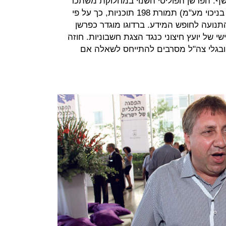
חשף. הפרשן הפוליטי השנוי במחלוקת משתכר
185 אלף שקל בשנה (158 אלף שקל בניכוי מע"מ) תמורת 198 תוכניות, כך על פי
נועה לחופש המידע. ברדוגו מוגדר כפרשן
י של יועץ חיצוני כנגד הצגת חשבוניות. חוזה
בגלי צה"ל מסרבים להתייחס לשאלה אם