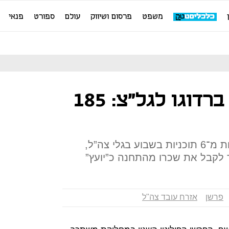
משפט
פרסום ושיווק
עולם
ספורט
פנאי
העלות של יעקב ברדוגו לגל"צ: 185
אף שיעקב ברדוגו מגיש לא פחות מ־6 תוכניות בשבוע בגלי צה”ל,
לקבל את שכרו מהתחנה כ”יועץ”
פרשן
אזרח עובד צה"ל