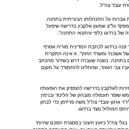
ח עובד צה"ל.
ת גוברות על התנהלותו הבעייתית בתחנה.
מפקד גל"צ שמעון אלקבץ בדרישה שיפעל
 של ברדוגו כלפי עיתונאי התחנה".
פנה ברדוגו לכתבת המדינית מוריה אסרף
ל אשכנזי ומשרד החוץ". זו אינה התקרית
ם בתחנה. בשנה שעברה דרש בשידור מהכתב
אביו צבי האוזר, שהחליט להתמודד על מקום
רות לאלקבץ בדרישה להפסיק את הופעותיו
ש שופר תעמולה מובהק של הליכוד ובנימין
ו"ר ארגון עובדי צה"ל משה פרידמן כדי לבחון
יחס המזלזל מצד ברדוגו.
בגלי צה”ל כיועץ חיצוני במסגרת הסכם שירותי