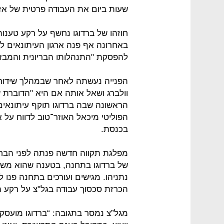
שעות ביום את העבודה פרטית של אזר
חוזהו של ברדוגו נחשף על רקע טענו
באחרונה אף פנה ארגון העיתונאים ל
להפסקת "התנהלותו הבריונית והמבזה
הפנייה נעשתה לאחר שבמהלך שידור 
וולברג ושאל אותה אם היא "הדוברת ש
הראשונה שבה ברדוגו תוקף עיתונאי
הפוליטי מיכאל האוזר־טוב לדווח על 
בכנסת.
מפלגת תקווה חדשה פנתה לפני הבחי
של ברדוגו בתחנה, בטענה שהוא משמ
נתניהו. מגישים ועורכים בתחנה פנו לי
הכרזת סכסוך עבודה בגל"צ על רקע ה
מגל”צ נמסר בתגובה: “ברדוגו מועסק 