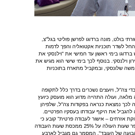
שורתי בולט, מונה ברדוגו לפרשן פוליטי בגל"צ,
והלה אז בידי ירון דקל, ומאז 2016 החל לשדר תוכניות אקטואליה והפך לדמות
ברדוגו בימי ראשון עד חמישי את "וילנסקי את
ירון וילנסקי. בנוסף לכך בימי שישי הוא מגיש את
משה שלונסקי, ובמקביל מתארח בתוכניות
בדי צה"ל, ויועצים נשכרים בדרך כלל לתקופה
 מלאה, ועולה התהייה מדוע הוא מועסק כיועץ
ה לכך נמצאת כנראה בפקודות צה"ל, שלפיהן
 להגביל את היקף עבודתו בעסקיו הפרטיים.
ת אזרחים – אישור לעבודה פרטית" קובע כי
"לא יינתן אישור לעבודה פרטית למספר שעות העולה על 25% ממכסת שעות העבודה
קבועה של העובד". המסמך גם מגביל לארבע