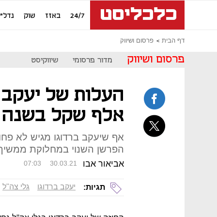
24/7
באזז
שוק
נדל"ן
דף הבית
פרסום ושיווק
פרסום ושיווק
מדור פרסומי
שיווקיסט
אלף שקל בשנה
הפרשן השנוי במחלוקת ממשיך 
אביאור אבו
07:03
30.03.21
יעקב ברדוגו
גלי צה"ל
תגיות: