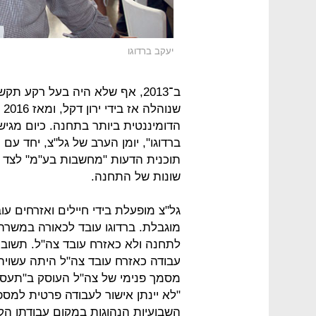
יעקב ברדוגו
ב־2013, אף שלא היה בעל רקע תק
שנ
הדומיננטית ביותר בתחנה. כיום מגיש 
ברדוגו", יומן הערב של גל"צ, יחד עם 
תוכנית הדעות "מחשבות בע"מ" לצד 
שונות של התחנה.
גל"צ מופעלת בידי חיילים ואזרחים עו
מוגבלת. ברדוגו עובד לכאורה במשרה
לתחנה ולא כאזרח עובד צה"ל. תשוב
עבודה כאזרח עובד צה"ל היתה עשויה
מסמך פנימי של צה"ל העוסק ב"תעסוק
השבועיות הנהוגות במקום עבודתו ה