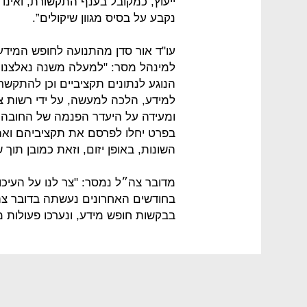
ייעוץ, כמקובל בענף התקשורת, ואינו
נקבע על בסיס מגוון שיקולים”.
עו"ד אור סדן מהתנועה לחופש המיד
למינהל מסר: "למעלה משנה נאלצנו
הנוגע לנתונים תקציביים וכן להתקש
למידע, הלכה למעשה, על ידי רשות 
ומעידה על היעדר הפנמה של החובה למ
בפרט יחלו לפרסם את תקציביהם ואת
השונות, באופן יזום, וזאת כמובן תוך
מדובר צה״ל נמסר: "צר לנו על העיכו
בחודשים האחרונים נעשתה בדובר צה"
בבקשות חופש מידע, ונערכו פעולות 