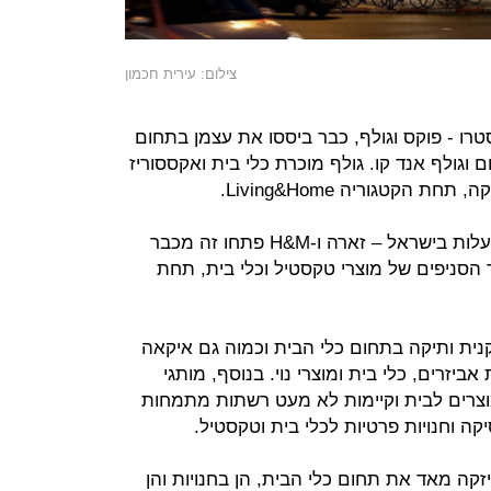
צילום: עירית חכמון
רו - פוקס וגולף, כבר ביססו את עצמן בתחום
וגולף אנד קו. גולף מוכרת כלי בית ואקססוריז
הקטגוריה Living&Home.
גם רשתות האופנה הבינלאומיות שפועלות בישראל – זארה ו-H&M פתחו זה מכבר
 הסניפים של מוצרי טקסטיל וכלי בית, תחת
ית ותיקה בתחום כלי הבית וכמוה גם איקאה
יזרים, כלי בית ומוצרי נוי. בנוסף, מותגי
מוצרים לבית וקיימות לא מעט רשתות מתמחות
קה וחנויות פרטיות לכלי בית וטקסטיל.
קה מאד את תחום כלי הבית, הן בחנויות והן