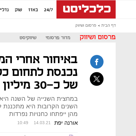
24/7
באזז
שוק
נדל"ן
דף הבית
פרסום ושיווק
פרסום ושיווק
מדור פרסומי
שיווקיסט
באיחור אחרי המ
נכנסת לתחום כל
של כ-30 מיליון שקל
מהן ייפתחו כחנויות נפרדות
אורנה יפת
10:49
14.03.21