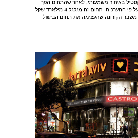
סטיל באיחור משמעותי, לאחר שהתחום הפך
בשנים האחרונות רווי ותחרותי מאד. על פי ההערכות, תחום זה מגלגל 4 מילארד שקל
 משבר הקורונה שהעצימה את תחום הבישול