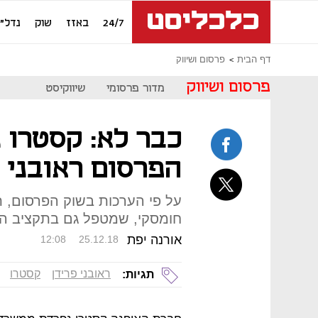
24/7
באזז
שוק
נדל"ן
דף הבית
פרסום ושיווק
פרסום ושיווק
מדור פרסומי
שיווקיסט
כבר לא: קסטרו 
הפרסום ראובני פריד
על פי הערכות בשוק הפרסום, 
חומסקי, שמטפל גם בתקציב ה
אורנה יפת
12:08
25.12.18
ראובני פרידן
קסטרו
תגיות: