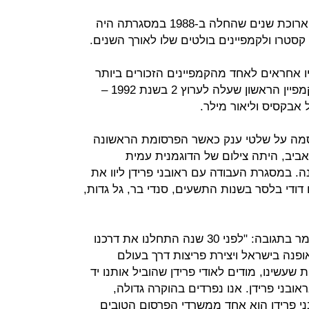
לקסטרו וראובני פרידן מערכת יחסים ארוכת שנים שהחלה ב-1988 במסגרתה היה
סטרו ולקמפיינים בולטים שלו לאורך השנים.
 היו אחראים לאחד מהקמפיינים הזכורים ביותר
בעולם האופנה המקומי עד היום - הקמפיין הראשון שעלה לערוץ 2 בשנת 1992 –
בקסיס וליאור מילר.
מה על שלטי ענק כאשר הפרסומת הראשונה
ביב, היתה צילום של הדוגמנית עמית
 במסגרת העבודה עם ראובני פרידן ליוו את
ודי בלסר בשנות התשעים, סנדי בר, גל גדות,
גבי רוטר מנכ"ל משותף של קסטרו אמר בתגובה: "לפני 30 שנה התחלנו את דרכנו
נה בישראל ויצירת פריצות דרך בעולם
עשינו, מודים לאודי פרידן שהוביל אותנו יד
אובני פרידן. אנו נפרדים בהוקרה גדולה,
ני פרידן הוא אחד ממשרדי הפרסום הטובים