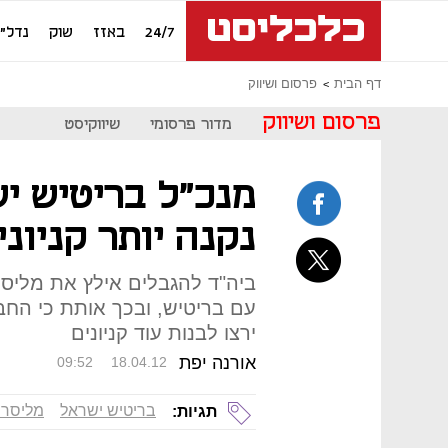
24/7
באזז
שוק
נדל"ן
דף הבית
פרסום ושיווק
פרסום ושיווק
מדור פרסומי
שיווקיסט
מנכ"ל בריטיש י
נקנה יותר קניוני
עם בריטיש, ובכך אותת כי החב
ירצו לבנות עוד קניונים
אורנה יפת
09:52
18.04.12
בריטיש ישראל
מליסרון
תגיות: