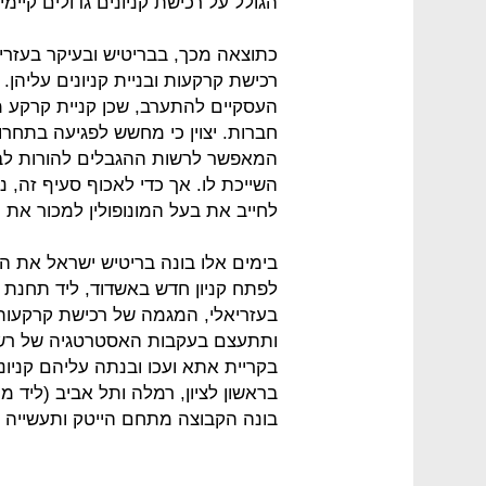
הגולל על רכישת קניונים גדולים קיימי
כתוצאה מכך, בבריטיש ובעיקר בעזר
רכישת קרקעות ובניית קניונים עליה
העסקיים להתערב, שכן קניית קרקע מ
חברות. יצוין כי מחשש לפגיעה בתחרו
המאפשר לרשות ההגבלים להורות לבעל
השייכת לו. אך כדי לאכוף סעיף זה, נ
לחייב את בעל המונופולין למכור את 
בימים אלו בונה בריטיש ישראל את הג
לפתח קניון חדש באשדוד, ליד תחנת 
בעזריאלי, המגמה של רכישת קרקעות 
ותתעצם בעקבות האסטרטגיה של רשו
בקריית אתא ועכו ובנתה עליהם קניונ
בראשון לציון, רמלה ותל אביב (ליד מ
בונה הקבוצה מתחם הייטק ותעשייה ש