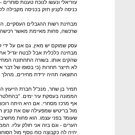
עזריאלי ונעשו לנוכח טענות סוחרים - 
כניסה לקניון חזק בכניסה מקבילה לקנ
מבחינת רשות ההגבלים העסקיים, העו
שרכשה, פחות מאיימת מאשר רכישה של 
עסק שמוקם יש מאין, גם אם על ידי ק
מבחינה כלכלית אבל לבטח יגדיל את ה
שהקים אותו. בשורה התחתונה המחיר ל
לא תייצר תחרות (כי בסופו של דבר או
התוצאה תהיה ירידת מחירים, מהלך ש
תמיר בן שחר, מנכ"ל חברת הייעוץ הכ
הממונה בעסקת עיר ימים. "בהחלטה נ
אף מרכז מסחרי. אם היא היתה רוכשת
מול בריטיש שמפעילה שם את קניון הש
שעומד בפני עצמו. הוא פחות מחשיב
הערים - וגם בזה אני חולק עליו. המ
יהיה לה כקבוצה כוח נוסף מול הסוח