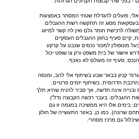
ם - בפני שתי קבוצות הקניונים הגדולות.
יאלי, פועלים להגדלת שטחי המסחר באמצעות
ן. בעסקאות מסוג זה תתקשה רשות ההגבלים
שולה לרכישת חומר גלם ואין לה קשר למיזוג
ת, קיים סעיף בחוק ההגבלים העסקיים
 מונופולין למכור נכסים שנבנו על קרקע
דרש אישור של בית משפט ורק צו שופט יכול
הנכס. סעיף זה מעולם לא נאכף.
רנד קניון בבאר שבע בשיתוף אלי להב, ומנסה
הרכבת הדרומית, בשיתוף יזמים פרטיים.
ובנייה אינה חדשה, אך סביר להניח שהיא תלך
ת ההגבלים. בעבר רכשה הקבוצה נדל"ן
ים; בימים אלו היא ממשיכה במגמה זו גם
תחם שרונה). כמו כן, באזור התעשייה של חולון
יכלול גם מרכז מסחרי.