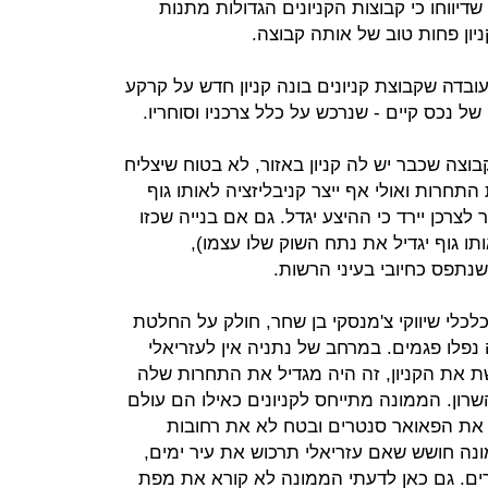
שדיווחו כי קבוצות הקניונים הגדולות מתנות
יון פחות טוב של אותה קבוצה.
בדה שקבוצת קניונים בונה קניון חדש על קרקע
נכס קיים - שנרכש על כלל צרכניו וסוחריו.
בוצה שכבר יש לה קניון באזור, לא בטוח שיצליח
תחרות ואולי אף ייצר קניבליזציה לאותו גוף
צרכן יירד כי ההיצע יגדל. גם אם בנייה שכזו
תו גוף יגדיל את נתח השוק שלו עצמו),
נתפס כחיובי בעיני הרשות.
לכלי שיווקי צ'מנסקי בן שחר, חולק על החלטת
פלו פגמים. במרחב של נתניה אין לעזריאלי
 את הקניון, זה היה מגדיל את התחרות שלה
רון. הממונה מתייחס לקניונים כאילו הם עולם
 את הפאואר סנטרים ובטח לא את רחובות
מונה חושש שאם עזריאלי תרכוש את עיר ימים,
רים. גם כאן לדעתי הממונה לא קורא את מפת