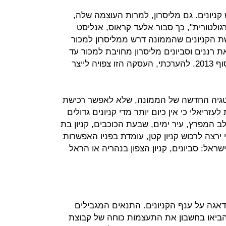
ניונים. גם מליסרון, למרות העוצמה שלה,
גולטורית", כך סבור אלעד קראוס, אנליסט
שת הקניונים שהממונה דרש ממליסרון למכור
את רננים וסביונים מליסרון מחויבת למכור עד
סוף השנה ואת שלושת האחרים עד סוף 2013. להערכתי, העסקה הזו צפויה לייצר
טגיה החדשה של הממונה, שלא לאפשר רכישת
עזריאלי כי אין כיום יותר מדי קניונים גדולים
ב המפרץ, עיר ימים, שבעת הכוכבים, קניון בת
י ירצה לרכוש קניון קטן, עומדת בפניו האפשרות
ראל: סביונים, קניון הצפון בנהריה או הראל
אגה על ענף הקניונים. התנאים המגבילים
ביאו בחשבון את התעצמות כוחה של קבוצת