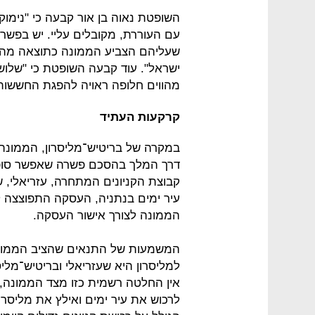
השופטת נאוה בן אור קבעה כי "נימו
עם העוררת, מקובלים עליי. יש בפשר
שעליהם הצביע הממונה כתוצאה מהמיזו
ישראל". עוד קבעה השופטת כי "שלושה 
מהווים חלופה ראויה להפגת החששות
קרקעות העתיד
במקרה של בריטיש־מליסרון, הממונה ע
דרך המלך בהסכם פשרה שאפשר סופית
קבוצת הקניונים המתחרה, עזריאלי, שבי
עיר ימים בנתניה, העסקה התפוצצה 
הממונה לצורך אישור העסקה.
המשמעות של התנאים שהציב הממונה ב
למליסרון היא שעזריאלי ובריטיש־מליסר
אין החלטה רשמית כזו מצד הממונה, 
לרכוש את עיר ימים ואילץ את מליסר