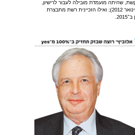
נו עומד בתנאים; זכיינית ערוץ 2 קשת, שהיתה מועמדת מובילה לעבור לרישיון,
לא הגישה בקשה במועד שנקבע (1 בינואר 2012); ואילו הזכיינית רשת מתבצרת