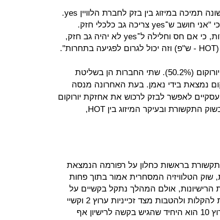
שר התקשורת משה כחלון מביע לראשונה תמיכה במיזוג בין בזק לחברת הלוויין yes.
בראיון ל"כלכליסט" הוא אמר אתמול כי "אני חושב ש־yes צריכה גב כלכלי חזק.
המיזוג יכול להיות מרכיב חשוב בתחרות, כי אם חס וחלילה ל־yes לא יהיה גב חזק,
".
כיום מוחזקת yes בידי בזק (49.8%) ויורוקום (50.2%). שתי החברות הן בשליטת
קום נמצאת בידי נאמן. בעת האחרונה מנסה
סקיים לאפשר לבזק לרכוש את אחזקת יורוקום
ב־yes, על רקע המיזוגים האחרונים בשוק התקשורת ובעיקר המיזוג בין HOT,
תקשורת בראשות כחלון על רפורמה הנמצאת
 שוק הטלוויזיה המסחרית אמור בתוך פחות
 הרישיונות, אולם המהלך נתקל בקשיים על
רקע ההאטה בשוק הפרסום, הדרישות להקלות ולהטבות מצד זכייניות ערוץ 2 וקשיי
ההישרדות של ערוץ 10. בשלב זה, ערוץ 10 הוא היחיד שהגיש בקשה לרישיון אף