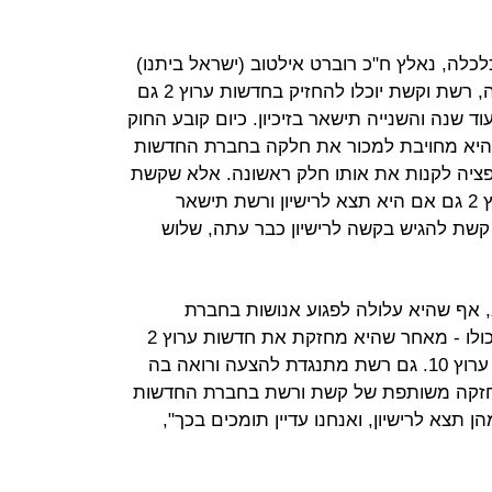
כלכלה, נאלץ ח"כ רוברט אילטוב (ישראל ביתנו)
למשוך את הצעת החוק שהגיש שלפיה, רשת וקשת יוכלו להחזיק בחדשות ערוץ 2 גם
 שנה והשנייה תישאר בזיכיון. כיום קובע החוק
ן, היא מחויבת למכור את חלקה בחברת החדשות
פציה לקנות את אותו חלק ראשונה. אלא שקשת
דורשת להמשיך להחזיק בחדשות ערוץ 2 גם אם היא תצא לרישיון ורשת תישאר
 קשת להגיש בקשה לרישיון כבר עתה, שלוש
 אף שהיא עלולה לפגוע אנושות בחברת
החדשות של ערוץ 10 - ודרכה בערוץ כולו - מאחר שהיא מחזקת את חדשות ערוץ 2
שישדרו בשני ערוצים נפרדים, לעומת ערוץ 10. גם רשת מתנגדת להצעה ורואה בה
חזקה משותפת של קשת ורשת בחברת החדשות
תצא לרישיון, ואנחנו עדיין תומכים בכך",