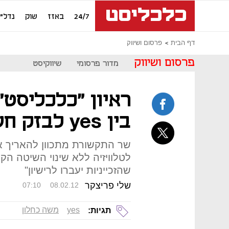
24/7
באזז
שוק
נדל"ן
דף הבית
פרסום ושיווק
פרסום ושיווק
מדור פרסומי
שיווקיסט
ראיון "כלכליסט" 
בין yes לבזק חשוב לתחרות"
שר התקשורת מתכוון להאריך את
לטלוויזיה ללא שינוי השיטה הק
שהזכייניות יעברו לרישיון"
שלי פריצקר
07:10
08.02.12
yes
משה כחלון
תגיות: