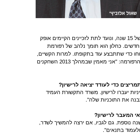
רישיון שידור הוא נכס שניתן לתקופה של 15 שנה, ונועד לתת לזכיינים הקיימים אופק
חדשים. כחלון הוא תומך נלהב של רפורמת
וחו כדי שתתבצע עוד בתקופתו. למרות הקשיים,
שר התקשורת אינו ממהר לקבור את הרפורמה: "אני מאמין שבמהלך 2013 השחקנים
ריצים כדי לעודד יציאה לרישיון?
ניות יעברו לרישיון. משרד התקשורת העמיד
בנה את התוכניות שלה".
ה נוספת. גם לגביו, אם ירצה להמשיך לשדר,
ולעמוד בתנאים".