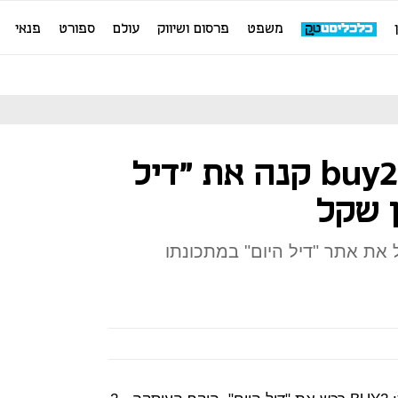
משפט
פרסום ושיווק
עולם
ספורט
פנאי
רכישת קופונים: buy2 קנה את "דיל
ולהפעיל את אתר "דיל היום" במתכונתו