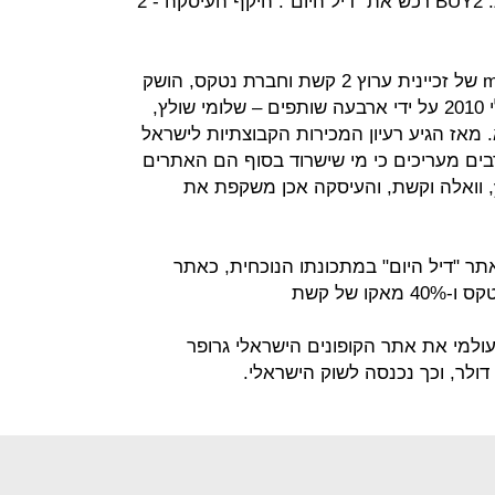
עיסקת אתרי קופונים 100% ישראלית: BUY2 רכש את "דיל היום". היקף העיסקה - 2
BUY2, בבעלות משותפת לאתר mako של זכיינית ערוץ 2 קשת וחברת נטקס, הושק
בנובמבר 2010. "דיל היום" הוקם ביולי 2010 על ידי ארבעה שותפים – שלומי שולץ,
א. מאז הגיע רעיון המכירות הקבוצתיות לישראל
ים מעריכים כי מי שישרוד בסוף הם האתרים
הקשורים לגופי מדיה חזקים כמו ynet, וואלה וקשת, והעיסקה אכן משקפת את
יל את אתר "דיל היום" במתכונתו הנוכחית, כאתר
למי את אתר הקופונים הישראלי גרופר