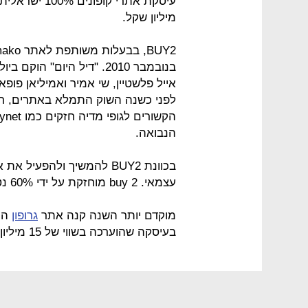
מיליון שקל.
אייל פלשטיין, שי אמיר ואמיליאן פופ
לפני כשנה השוק התמלא באתרים, רב
הנבואה.
בכוונת BUY2 להמשיך ולהפע
עצמאי. buy 2 מוחזקת על ידי 60% נטקס ו-40% מאקו של קשת
מוקדם יותר השנה קנה אתר
גרופון
העו
בעיסקה שהוערכה בשווי של 15 מיליון דולר, וכך נכנסה לשוק הישראלי.