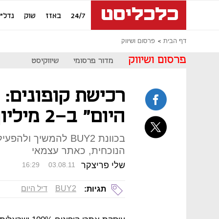
24/7
באזז
שוק
נדל"ן
דף הבית
פרסום ושיווק
פרסום ושיווק
מדור פרסומי
שיווקיסט
היום" ב-2 מיליון שקל
בכוונת BUY2 להמשיך 
הנוכחית, כאתר עצמאי
שלי פריצקר
16:29
03.08.11
BUY2
דיל היום
תגיות: