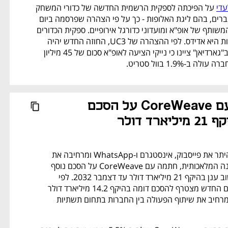
עדי
 על הפיכתה לספקית הרשמית החדשה של כדורי המשחק 
לכל טורנירי אופ"א לגברים, בהם ליגת האלופות - כך על פי הצהרה שפרסמה ביום 
חמישי UC3, המיזם המשותף של אופ"א ומועדוני כדורגל אירופיים. ספקית הכדורים 
ב-25 השנים האחרונות היא אדידס. לפי ההצהרה של UC3, החוזה החדש יהיה 
לשנים 2027-2031. ב"גארדיאן" ציינו כי נייקי הציעה לאופ"א סכום של 45 מיליון 
ב-1.9% בוול סטריט.
מטא חתמה עם CoreWeave על הסכם 
ד דולר
מטא, שמפעילה בין היתר את פייסבוק, אינסטגרם ו-WhatsApp ומרחיבה את 
פעילותה בתחום הבינה המלאכותית, חתמה עם CoreWeave על הסכם נוסף 
לרכישת קיבולת מחשוב ענן בהיקף 21 מיליארד דולר עד דצמבר 2032. לפי 
CoreWeave, ההסכם החדש מצטרף להסכם דומה בהיקף 14.2 מיליארד דולר 
שנחתם בספטמבר, ומרחיב את שיתוף הפעולה בין החברות בתחום תשתיות 