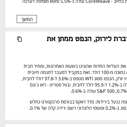
מניות החברות מגיבות בחיוב - CoreWeave עולה ב-5.5% ומטא מוסיפה לערכה 
המשך
וול סטריט עוברת לירוק, הנפט ממתן את 
מחירי הנפט ממתנים את העליות החדות שהציגו בשעות האחרונות, ומחיר חבית 
נפט גולמי חוזר לרמה נמוכה מ-100 דולר. זאת במקביל למעבר למגמה חיובית 
במדדים המובילים בניו יורק. הנפט מסוג WTI מטפס ב-3.6% ל-97.8 דולר לחבית, 
הנפט מסוג ברנט עולה ב-1.2% ל-95.9 דולר לחבית. ובוול סטריט - דאו ג'ונס 
המסחר בבורסות אירופה ננעל בירידות: מדד דאקס בבורסת פרנקפורט נחלש 