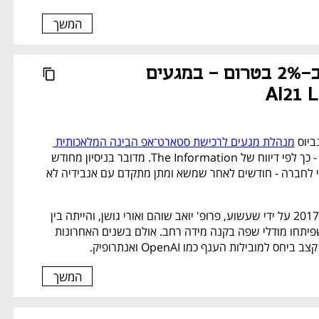
המשך
נפתח בכרטיסייה חדשה
נביוס יורדת ב-2% בטרום - במגעים 
מנהלת מגעים לרכישת סטארט־אפ הבינה המלאכותית 
AI21 Labs - כך לפי דיווח של The Information. מדובר בניסיון מחודש 
למצוא קונה אסטרטגי לחברה - חודשים לאחר שמשא ומתן מתקדם עם אנבידיה לא 
AI21 Labs נוסדה ב־2017 על ידי שעשוע, פרופ' יואב שוהם ואורי גושן, והייתה בין 
החברות הראשונות שפיתחו מודלי שפה בקנה מידה רחב. אולם בשנים האחרונות 
למובילות הענף כמו OpenAI ואנתרופיק. 
המשך