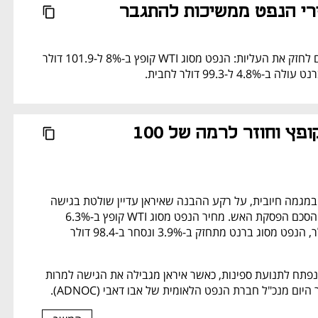
רי הנפט ממשיכות להתגבר
מחירי הנפט ממשיכים לחזק את העליות: הנפט מסוג WTI קופץ ב-8% ל-101.9 דולר 
 ל-99.3 דולר לחבית.
מחיר הנפט קופץ וחוזר לרמה של 100 
מחירי הנפט נסחרים במגמה חיובית, על רקע ההבנה שאיראן עדיין שולטת בגישה 
למצר הורמוז, למרות הסכם הפסקת האש. מחיר הנפט מסוג WTI קופץ ב-6.3% 
למחיר של 100.3 דולר, הנפט מסוג ברנט מתחזק ב-3.9% ונסחר ב-98.4 דולר 
מצר הורמוז עדיין לא נפתח לתנועת ספינות, כאשר איראן מגבילה את הגישה למרות 
ום מנכ"ל חברת הנפט הלאומית של אבו דאבי (ADNOC).