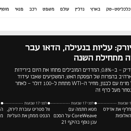
כלכליסט-טק
בארץ
נדל"ן
עולם
משפט
רכב
פנאי
מוסף
יורק: עליות בנעילה, הדאו עבר
ה מתחילת השנה
דאו ג'ונס עלה ב-0.6%, נאסד"ק - ב-0.8%; המדדים המובילים פתחו את היום בירידות
ארה"ב בהפרות של הפסקת האש; המשקיעים שאבו עידוד
מהחלטת רה"מ נתניהו לנהל מו"מ עם לבנון; מחיר ה-WTI מתחת ל-100 דולר - לאחר
לפני 17 שבועות
לפני 17 שבועות
חליף את אדידס
מטא חתמה עם
וול סטריט עוברת לירוק,
הע
האלופות
CoreWeave על הסכם
הנפט ממתן את העליות
ממ
ענן נוסף בהיקף 21
מיליארד דולר