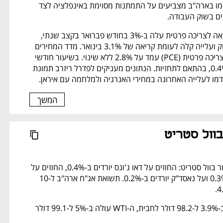
נתוני המאקרו שפורסמו בארה"ב מצביעים על התמתנות מסוימת באינפלציה לצד 
ים בשוק העבודה.
מדד הליבה של ההוצאה לצריכה פרטית עלה ב-3% בחודש פברואר בקצב שנתי, 
בהתאם לתחזיות השוק ועלייה קלה לעומת קריאה של 3.1% בינואר. מדד המחירים 
הכללי של ההוצאה לצריכה פרטית (PCE) עמד על 2.8% ללא שינוי. בשיעור חודשי 
עלו שני המדדים ב-0.4%, בהתאם לתחזיות. הנתונים מעניקים לפדרל ריזרב תמונת 
ו לעלייה האחרונה במחירי האנרגיה ולמלחמה עם איראן.
המשך
בוול סטריט
לקראת פתיחה המסחר בוול סטריט: החוזים על דאו ג'ונס יורדים ב-0.4%, החוזים על 
S&P 500 יורדים ב-0.3% ועל נאסד"ק יורדים ב-0.2%. תשואת אג"ח ארה"ב ל-10 
בנפט: הברנט עולה ב-3.9% ל-98.2 דולר לחבית, ה-WTI עולה ב-5% ל-99.1 דולר 