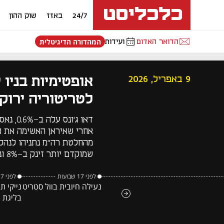
24/7
באזז
שוק ההון
הדואר האדום
ועידות
המהדורה הדיגיטלית
אופטימיות בניו 
9 באפריל, 2026
לטריטוריה ירוק
אחרי שאיראן האשימה את 
שמוקדם יותר זינק ב-8% ונסחר מעל לרף זה
לפני 17 שבועות
לפני 17 שבועות
נעילה חיובית בוול סטריט
נייקי ת
בליגת 