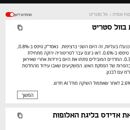
ות אסיה
וול סטריט
מהחדש לישן
 בוול סטריט
הבורסות בוול סטריט ננעלו בעליות, זה היום השני ברציפות.  נאסד"ק טיפס ב-0.8%, 
דאו ג'ונס ו-S&P 500 טיפסו ב-0.6%. דאו ג'ונס עבר לטריטוריה ירוקה מתחילת 
השנה - עלייה של 0.3%. המדדים המובילים פתחו את היום בירידות אחרי שאיראן 
האשימה את ארה"ב בהפרות של הפסקת האש. המשקיעים שאבו עידוד מהחלטת 
"מ עם לבנון.
המשך
נפתח בכרטיסייה חדשה
את אדידס בליגת האלופות